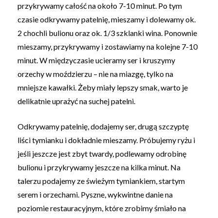
przykrywamy całość na około 7-10 minut. Po tym
czasie odkrywamy patelnię, mieszamy i dolewamy ok.
2 chochli bulionu oraz ok. 1/3 szklanki wina. Ponownie
mieszamy, przykrywamy i zostawiamy na kolejne 7-10
minut. W międzyczasie ucieramy ser i kruszymy
orzechy w moździerzu – nie na miazgę, tylko na
mniejsze kawałki. Żeby miały lepszy smak, warto je
delikatnie uprażyć na suchej patelni.
Odkrywamy patelnię, dodajemy ser, drugą szczyptę
liści tymianku i dokładnie mieszamy. Próbujemy ryżu i
jeśli jeszcze jest zbyt twardy, podlewamy odrobinę
bulionu i przykrywamy jeszcze na kilka minut. Na
talerzu podajemy ze świeżym tymiankiem, startym
serem i orzechami. Pyszne, wykwintne danie na
poziomie restauracyjnym, które zrobimy śmiało na