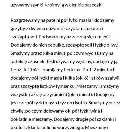
używamy szynki, kroimy ją w cienkie paseczki.
Rozgrzewamy na patelni pół łyżki masła i dodajemy
grzyby z dwiema dużymi szczyptami pieprzu i
szczyptą soli. Podsmażamy aż zaczną się rumienić.
Dodajemy do nich cebulkę, szczyptę soli i łyżkę oliwy.
Smażymy przez kilka minut, po czym wyciskamy na
patelnię czosnek. Jeśli używamy wędliny, dodajemy ją
teraz. Jeśli nie – pomijamy ten krok. Po 1-2 minutach
dodajemy pół łyżki masła i kilka (ok. 6) listków szałwii,
oraz szczyptę listków tymianku. Mieszamy i smażymy
wszystko aż się przyrumieni (ok 5 minut). Dodajemy
jeszcze pół łyżki masła i ryż do risotto. Smażymy przez
chwilę, po czym dolewamy ok. pół łyżki wina i
dokładnie mieszamy. Dodajemy drugie pół szklanki i
około szklanki bulionu warzywnego. Mieszamy i