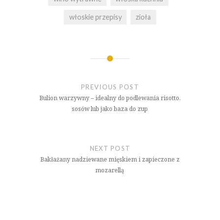
włoskie przepisy
zioła
Nawigacja
wpisu
PREVIOUS POST
Bulion warzywny – idealny do podlewania risotto,
sosów lub jako baza do zup
NEXT POST
Bakłażany nadziewane mięskiem i zapieczone z
mozarellą