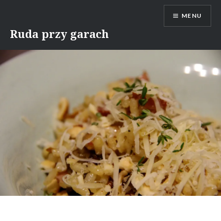
Skip
MENU
to
content
Ruda przy garach