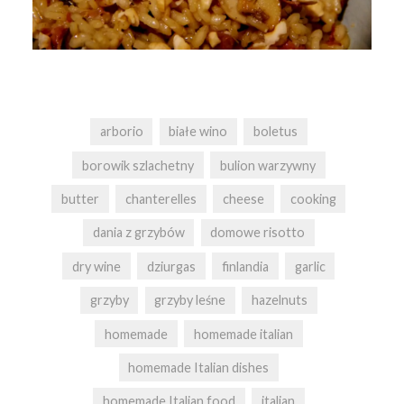
arborio
białe wino
boletus
borowik szlachetny
bulion warzywny
butter
chanterelles
cheese
cooking
dania z grzybów
domowe risotto
dry wine
dziurgas
finlandia
garlic
grzyby
grzyby leśne
hazelnuts
homemade
homemade italian
homemade Italian dishes
homemade Italian food
italian