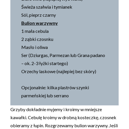
Świeża szałwia i tymianek
Sól, pieprz czarny
Bulion warzywny
1 mała cebula
2 ząbki czosnku
Masło i oliwa
Ser (Dziurgas, Parmezan lub Grana padano
– ok. 2-3 łyżki startego)
Orzechy laskowe (najlepiej bez skóry)
Opcjonalnie: kilka plastrów szynki
parmeńskiej lub serrano
Grzyby dokładnie myjemy i kroimy w mniejsze
kawałki. Cebulę kroimy w drobną kosteczkę, czosnek
obieramy z łupin. Rozgrzewamy bulion warzywny. Jeśli