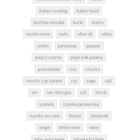
italian cooking
italian food
kuchnia włoska
kurki
masło
mushrooms
nuts
olive oil
oliwa
onion
parmezan
pepper
pieprz czarny
pieprznik jadalny
prawdziwki
rice
risotto
risotto z grzybami
ryż
sage
salt
ser
ser dziurgas
sól
stock
szałwia
szynka parmeńska
szynka serrano
thyme
tymianek
wege
white wine
wine
wino wytrawne
włoska kuchnia