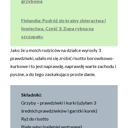
grzybowa
Finlandia: Podróż do krainy zbieractwa i
łowiectwa. Część 3: Zupa rybna na
szczupak
u
Jako że u moich rodziców na działce wyrosły 3
prawdziwki, udało mi się zrobić risotto borowikowo-
kurkowe i to jest naprawdę, naprawdę warte zachodu i
pyszne, a do tego zaskakująco proste danie.
Składniki:
Grzyby – prawdziwki i kurki (użyłam 3
średnich prawdziwków i garstki kurek)
Ryż do risotto
Białe wino (najlepiej wytrwane)