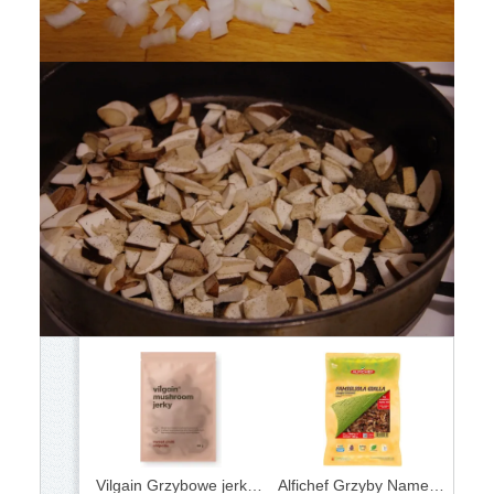
Vilgain Grzybowe jerky słodkie chipotle chilli 30g
Alfichef Grzyby Nameko W Oleju 1kg