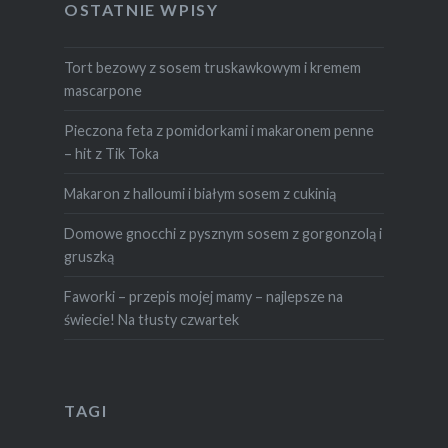
OSTATNIE WPISY
Tort bezowy z sosem truskawkowym i kremem
mascarpone
Pieczona feta z pomidorkami i makaronem penne
– hit z Tik Toka
Makaron z halloumi i białym sosem z cukinią
Domowe gnocchi z pysznym sosem z gorgonzolą i
gruszką
Faworki – przepis mojej mamy – najlepsze na
świecie! Na tłusty czwartek
TAGI