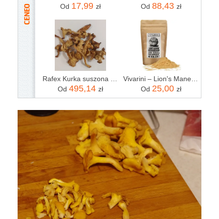
17,99
88,43
Od
zł
Od
zł
Rafex Kurka suszona pieprznik 1kg
Vivarini – Lion's Mane – soplówka jeżowata 30 g
495,14
25,00
Od
zł
Od
zł