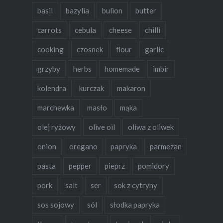
basil
bazylia
bulion
butter
carrots
cebula
cheese
chilli
cooking
czosnek
flour
garlic
grzyby
herbs
homemade
imbir
kolendra
kurczak
makaron
marchewka
masło
mąka
olej ryżowy
olive oil
oliwa z oliwek
onion
oregano
papryka
parmezan
pasta
pepper
pieprz
pomidory
pork
salt
ser
sok z cytryny
sos sojowy
sól
słodka papryka