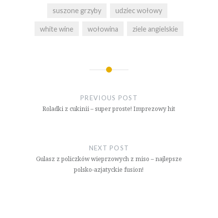
suszone grzyby
udziec wołowy
white wine
wołowina
ziele angielskie
Nawigacja
wpisu
PREVIOUS POST
Roladki z cukinii – super proste! Imprezowy hit
NEXT POST
Gulasz z policzków wieprzowych z miso – najlepsze
polsko-azjatyckie fusion!