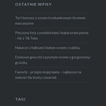
OSTATNIE WPISY
Tort bezowy z sosem truskawkowym i kremem
mascarpone
Pieczona feta z pomidorkami i makaronem penne
– hit z Tik Toka
Makaron z halloumi i białym sosem z cukinią
Domowe gnocchi z pysznym sosem z gorgonzolą i
gruszką
Faworki – przepis mojej mamy – najlepsze na
świecie! Na tłusty czwartek
TAGI