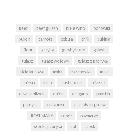
beef
beef gulash
białe wino
borowiki
bulion
carrots
cebula
chilli
cukinia
flour
grzyby
grzyby leśne
gulash
gulasz
gulasz wołowy
gulasz z papryką
liście laurowe
mąka
marchewka
meat
mięso
miso
mushrooms
olive oil
oliwa z oliwek
onion
oregano
paprika
papryka
pasta miso
przepis na gulasz
ROSEMARY
rosół
rozmaryn
słodka papryka
sól
stock