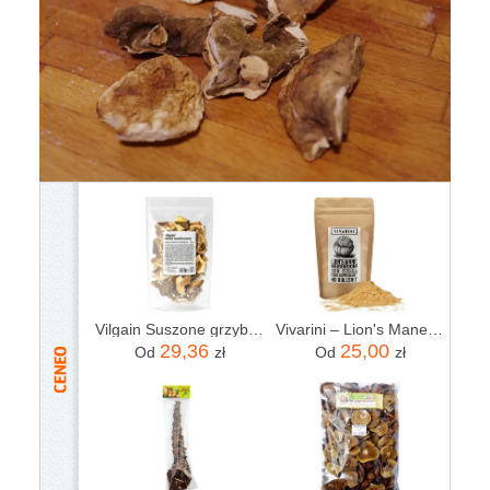
Vilgain Suszone grzyby Borowik usiatkowany 50g
Vivarini – Lion's Mane – soplówka jeżowata 30 g
29,36
25,00
Od
zł
Od
zł