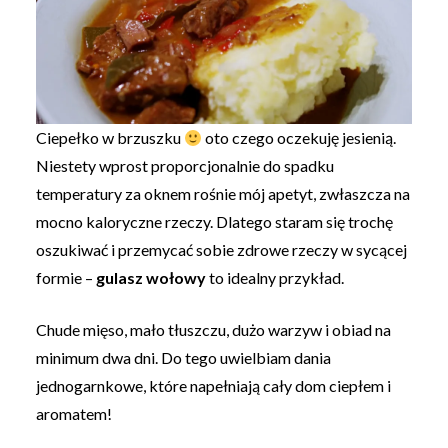
Ciepełko w brzuszku
oto czego oczekuję jesienią.
Niestety wprost proporcjonalnie do spadku
temperatury za oknem rośnie mój apetyt, zwłaszcza na
mocno kaloryczne rzeczy. Dlatego staram się trochę
oszukiwać i przemycać sobie zdrowe rzeczy w sycącej
formie –
gulasz wołowy
to idealny przykład.
Chude mięso, mało tłuszczu, dużo warzyw i obiad na
minimum dwa dni. Do tego uwielbiam dania
jednogarnkowe, które napełniają cały dom ciepłem i
aromatem!