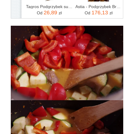
Tagros Podgrzybek suszony sznur 0,05kg
Astia - Podgrzybek Brunatny Cały 500G
26,89
176,13
Od
zł
Od
zł