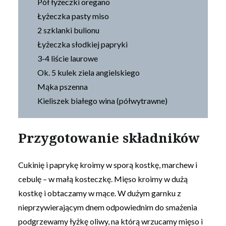
Pół łyżeczki oregano
Łyżeczka pasty miso
2 szklanki bulionu
Łyżeczka słodkiej papryki
3-4 liście laurowe
Ok. 5 kulek ziela angielskiego
Mąka pszenna
Kieliszek białego wina (półwytrawne)
Przygotowanie składników
Cukinię i paprykę kroimy w sporą kostkę, marchew i
cebulę – w małą kosteczkę. Mięso kroimy w dużą
kostkę i obtaczamy w mące. W dużym garnku z
nieprzywierającym dnem odpowiednim do smażenia
podgrzewamy łyżkę oliwy, na którą wrzucamy mięso i