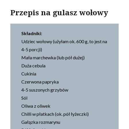
Przepis na gulasz wołowy
Składniki:
Udziec wołowy (użyłam ok. 600 g, to jest na
4-5 porcji)
Mała marchewka (lub pół dużej)
Duża cebula
Cukinia
Czerwona papryka
4-5 suszonych grzybów
Sól
Oliwa z oliwek
Chilli w płatkach (ok. pół łyżeczki)
Gałązka rozmarynu