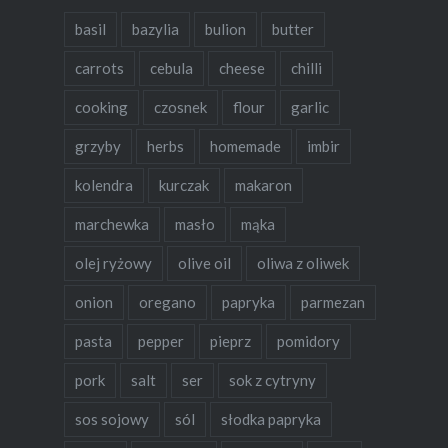
basil
bazylia
bulion
butter
carrots
cebula
cheese
chilli
cooking
czosnek
flour
garlic
grzyby
herbs
homemade
imbir
kolendra
kurczak
makaron
marchewka
masło
mąka
olej ryżowy
olive oil
oliwa z oliwek
onion
oregano
papryka
parmezan
pasta
pepper
pieprz
pomidory
pork
salt
ser
sok z cytryny
sos sojowy
sól
słodka papryka