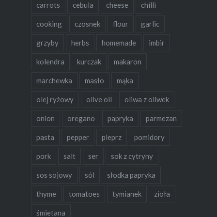
carrots
cebula
cheese
chilli
cooking
czosnek
flour
garlic
grzyby
herbs
homemade
imbir
kolendra
kurczak
makaron
marchewka
masło
mąka
olej ryżowy
olive oil
oliwa z oliwek
onion
oregano
papryka
parmezan
pasta
pepper
pieprz
pomidory
pork
salt
ser
sok z cytryny
sos sojowy
sól
słodka papryka
thyme
tomatoes
tymianek
zioła
śmietana