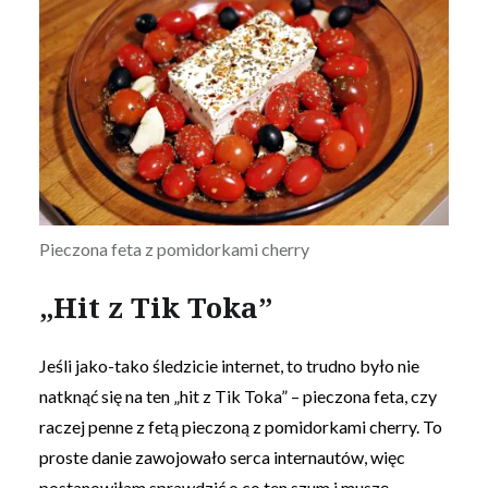
Pieczona feta z pomidorkami cherry
„Hit z Tik Toka”
Jeśli jako-tako śledzicie internet, to trudno było nie
natknąć się na ten „hit z Tik Toka” – pieczona feta, czy
raczej penne z fetą pieczoną z pomidorkami cherry. To
proste danie zawojowało serca internautów, więc
postanowiłam sprawdzić o co ten szum i muszę