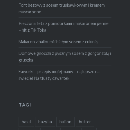
Tort bezowy z sosem truskawkowym i kremem
mascarpone
Pieczona feta z pomidorkami i makaronem penne
– hit z Tik Toka
Makaron z halloumi i białym sosem z cukinią
Domowe gnocchi z pysznym sosem z gorgonzolą i
gruszką
Faworki – przepis mojej mamy – najlepsze na
świecie! Na tłusty czwartek
TAGI
basil
bazylia
bulion
butter