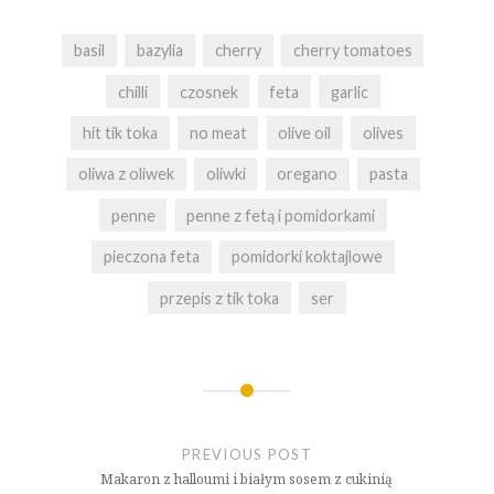
basil
bazylia
cherry
cherry tomatoes
chilli
czosnek
feta
garlic
hit tik toka
no meat
olive oil
olives
oliwa z oliwek
oliwki
oregano
pasta
penne
penne z fetą i pomidorkami
pieczona feta
pomidorki koktajlowe
przepis z tik toka
ser
Nawigacja
wpisu
PREVIOUS POST
Makaron z halloumi i białym sosem z cukinią