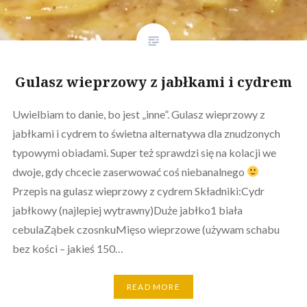
Gulasz wieprzowy z jabłkami i cydrem
Uwielbiam to danie, bo jest „inne”. Gulasz wieprzowy z
jabłkami i cydrem to świetna alternatywa dla znudzonych
typowymi obiadami. Super też sprawdzi się na kolacji we
dwoje, gdy chcecie zaserwować coś niebanalnego
Przepis na gulasz wieprzowy z cydrem Składniki:Cydr
jabłkowy (najlepiej wytrawny)Duże jabłko1 biała
cebulaZąbek czosnkuMięso wieprzowe (używam schabu
bez kości – jakieś 150…
READ MORE