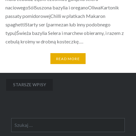
naciowegoSólSuszona bazylia i oreganoOliwaKartonik
passaty pomidorowejChilli w płatkach Makaron
spaghettiStarty ser (parmezan lub inny podobnego
typu)Świeża bazylia Selera i marchew obieramy, i razem z
cebulą kroimy w drobną kosteczkę….
READ MORE
Nawigacja
STARSZE WPISY
po
wpisach
Szukaj: