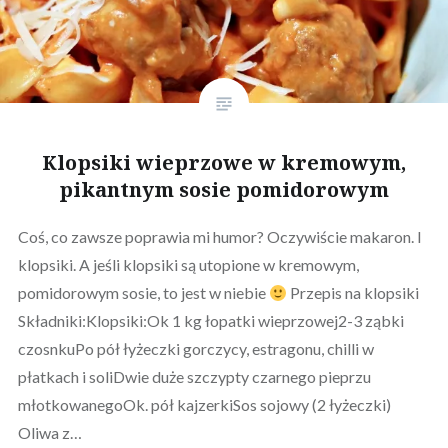
Klopsiki wieprzowe w kremowym,
pikantnym sosie pomidorowym
Coś, co zawsze poprawia mi humor? Oczywiście makaron. I
klopsiki. A jeśli klopsiki są utopione w kremowym,
pomidorowym sosie, to jest w niebie
Przepis na klopsiki
Składniki:Klopsiki:Ok 1 kg łopatki wieprzowej2-3 ząbki
czosnkuPo pół łyżeczki gorczycy, estragonu, chilli w
płatkach i soliDwie duże szczypty czarnego pieprzu
młotkowanegoOk. pół kajzerkiSos sojowy (2 łyżeczki)
Oliwa z…