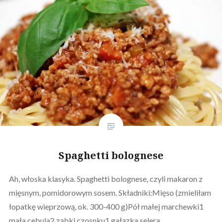
Spaghetti bolognese
Ah, włoska klasyka. Spaghetti bolognese, czyli makaron z
mięsnym, pomidorowym sosem. Składniki:Mięso (zmieliłam
łopatkę wieprzową, ok. 300-400 g)Pół małej marchewki1
mała cebula2 ząbki czosnku1 gałązka selera