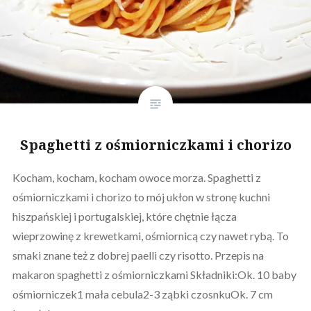
Spaghetti z ośmiorniczkami i chorizo
Kocham, kocham, kocham owoce morza. Spaghetti z
ośmiorniczkami i chorizo to mój ukłon w stronę kuchni
hiszpańskiej i portugalskiej, które chętnie łącza
wieprzowinę z krewetkami, ośmiornicą czy nawet rybą. To
smaki znane też z dobrej paelli czy risotto. Przepis na
makaron spaghetti z ośmiorniczkami Składniki:Ok. 10 baby
ośmiorniczek1 mała cebula2-3 ząbki czosnkuOk. 7 cm