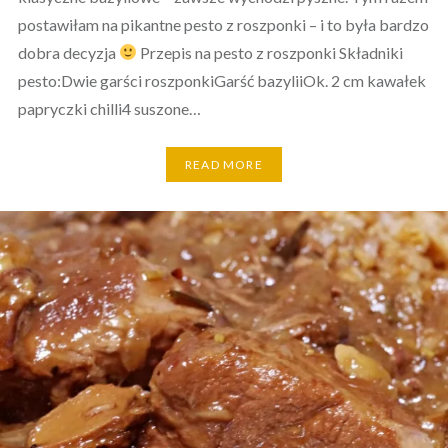
postawiłam na pikantne pesto z roszponki – i to była bardzo
dobra decyzja
Przepis na pesto z roszponki Składniki
pesto:Dwie garści roszponkiGarść bazyliiOk. 2 cm kawałek
papryczki chilli4 suszone…
READ MORE