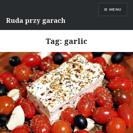
Skip
MENU
to
content
Ruda przy garach
Tag:
garlic