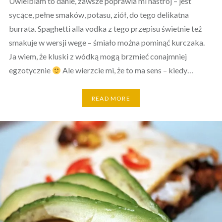
Uwielbiam to danie, zawsze poprawia mi nastrój – jest
sycące, pełne smaków, potasu, ziół, do tego delikatna
burrata. Spaghetti alla vodka z tego przepisu świetnie też
smakuje w wersji wege – śmiało można pominąć kurczaka.
Ja wiem, że kluski z wódką mogą brzmieć conajmniej
egzotycznie
Ale wierzcie mi, że to ma sens – kiedy…
READ MORE