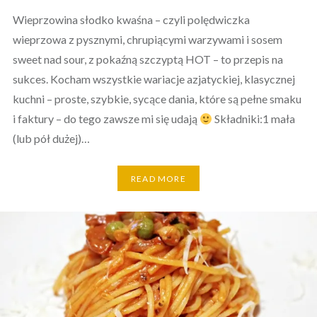
Wieprzowina słodko kwaśna – czyli polędwiczka
wieprzowa z pysznymi, chrupiącymi warzywami i sosem
sweet nad sour, z pokaźną szczyptą HOT – to przepis na
sukces. Kocham wszystkie wariacje azjatyckiej, klasycznej
kuchni – proste, szybkie, sycące dania, które są pełne smaku
i faktury – do tego zawsze mi się udają
Składniki:1 mała
(lub pół dużej)…
READ MORE