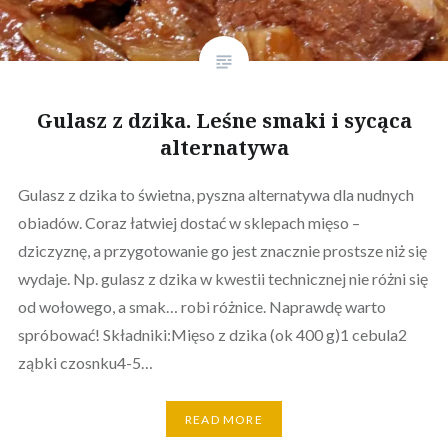
Gulasz z dzika. Leśne smaki i sycąca
alternatywa
Gulasz z dzika to świetna, pyszna alternatywa dla nudnych
obiadów. Coraz łatwiej dostać w sklepach mięso –
dziczyznę, a przygotowanie go jest znacznie prostsze niż się
wydaje. Np. gulasz z dzika w kwestii technicznej nie różni się
od wołowego, a smak… robi różnice. Naprawdę warto
spróbować! Składniki:Mięso z dzika (ok 400 g)1 cebula2
ząbki czosnku4-5…
READ MORE