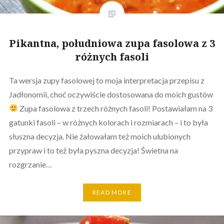
Pikantna, południowa zupa fasolowa z 3
różnych fasoli
Ta wersja zupy fasolowej to moja interpretacja przepisu z
Jadłonomii, choć oczywiście dostosowana do moich gustów
Zupa fasolowa z trzech różnych fasoli! Postawiałam na 3
gatunki fasoli – w różnych kolorach i rozmiarach – i to była
słuszna decyzja. Nie żałowałam też moich ulubionych
przypraw i to też była pyszna decyzja! Świetna na
rozgrzanie…
READ MORE