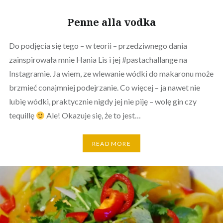
Penne alla vodka
Do podjęcia się tego – w teorii – przedziwnego dania
zainspirowała mnie Hania Lis i jej #pastachallange na
Instagramie. Ja wiem, ze wlewanie wódki do makaronu może
brzmieć conajmniej podejrzanie. Co więcej – ja nawet nie
lubię wódki, praktycznie nigdy jej nie piję – wolę gin czy
tequillę
Ale! Okazuje się, że to jest…
READ MORE