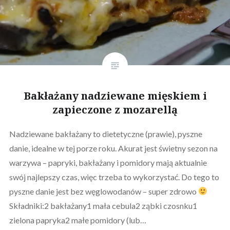
Bakłażany nadziewane mięskiem i
zapieczone z mozarellą
Nadziewane bakłażany to dietetyczne (prawie), pyszne
danie, idealne w tej porze roku. Akurat jest świetny sezon na
warzywa – papryki, bakłażany i pomidory mają aktualnie
swój najlepszy czas, więc trzeba to wykorzystać. Do tego to
pyszne danie jest bez węglowodanów – super zdrowo
Składniki:2 bakłażany1 mała cebula2 ząbki czosnku1
zielona papryka2 małe pomidory (lub…