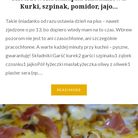
Kurki, szpinak, pomidor, jajo…
Takie śniadanko od razu ustawia dzień na plus – nawet
zjedzone o po 13, bo dopiero wtedy mam na to czas. Wbrew
pozorom nie jest to ani czasochłonne, ani szczególnie
pracochłonne. A warte każdej minuty przy kuchni – pyszne,
gwarantuję! Składniki:Garść kurek2 garści szpinaku1 ząbek
czosnku1 jajkoPół łyżeczki masłaŁyżeczka oliwy z oliwek1
plaster sera (np….
READ MORE