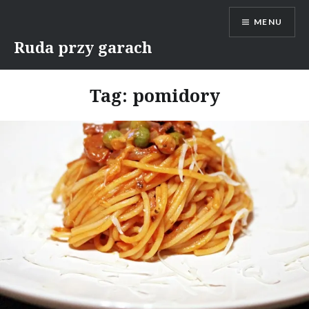
Skip
MENU
to
content
Ruda przy garach
Tag:
pomidory