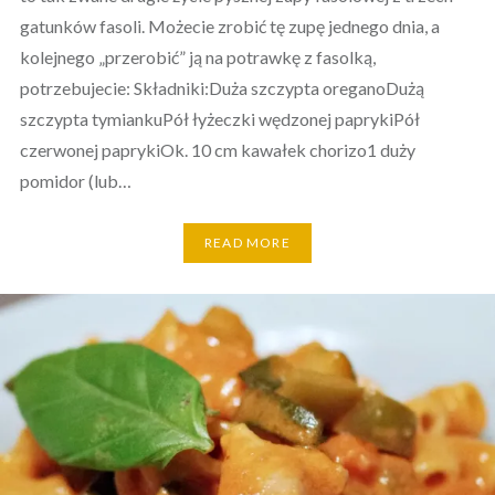
gatunków fasoli. Możecie zrobić tę zupę jednego dnia, a
kolejnego „przerobić” ją na potrawkę z fasolką,
potrzebujecie: Składniki:Duża szczypta oreganoDużą
szczypta tymiankuPół łyżeczki wędzonej paprykiPół
czerwonej paprykiOk. 10 cm kawałek chorizo1 duży
pomidor (lub…
READ MORE