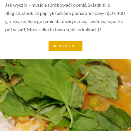
Jak wyszło – musicie spróbować i ocenić. Składniki:6
długich, słodkich papryk (użyłam pomarańczowych)Ok 400
g mięsa mielonego (zmieliłam wieprzową i wołową łopatkę
pół na pół)Mozarella (ta twarda, nie w kulkach)1…
READ MORE