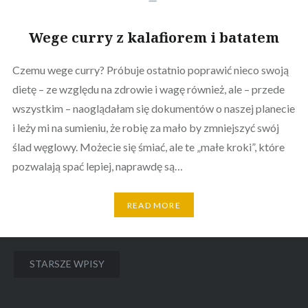
Wege curry z kalafiorem i batatem
Czemu wege curry? Próbuje ostatnio poprawić nieco swoją
dietę – ze względu na zdrowie i wagę również, ale – przede
wszystkim – naoglądałam się dokumentów o naszej planecie
i leży mi na sumieniu, że robię za mało by zmniejszyć swój
ślad węglowy. Możecie się śmiać, ale te „małe kroki”, które
pozwalają spać lepiej, naprawdę są…
READ MORE
Nawigacja
STARSZE WPISY
po