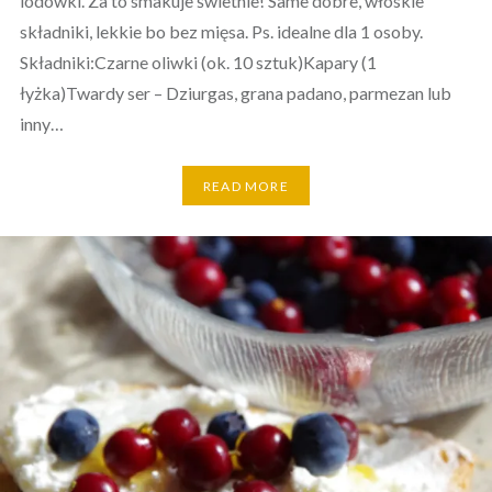
lodówki. Za to smakuje świetnie! Same dobre, włoskie
składniki, lekkie bo bez mięsa. Ps. idealne dla 1 osoby.
Składniki:Czarne oliwki (ok. 10 sztuk)Kapary (1
łyżka)Twardy ser – Dziurgas, grana padano, parmezan lub
inny…
READ MORE