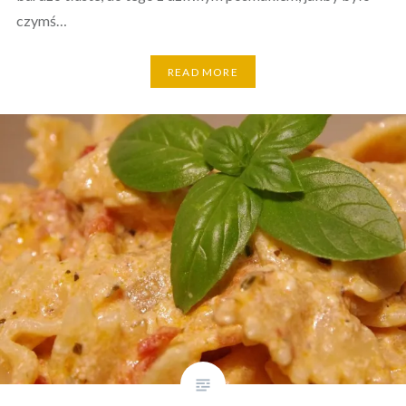
czymś…
READ MORE