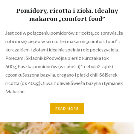
Pomidory, ricotta i zioła. Idealny
makaron „comfort food”
Jest coś w połączeniu pomidorów z ricottą, co sprawia, że
robi mi się ciepło w sercu. Ten makaron „comfort food” z
kurczakiem i ziołami idealnie spełnia rolę pocieszyciela.
Polecam! Składniki:Podwójna pierś z kurczaka (ok
600g)Puszka pomidorów (w całości)1 cebula2 ząbki
czosnkuSuszona bazylia, oregano i płatki chilliSólSerek
ricotta (ok 400g)Oliwa z oliwekŚwieża bazylia i tymianek
Makaron…
READ MORE