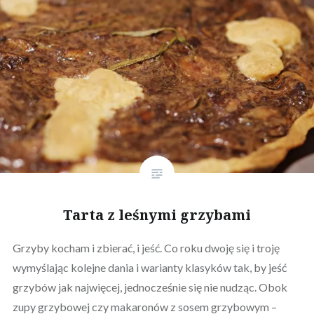
Tarta z leśnymi grzybami
Grzyby kocham i zbierać, i jeść. Co roku dwoję się i troję
wymyślając kolejne dania i warianty klasyków tak, by jeść
grzybów jak najwięcej, jednocześnie się nie nudząc. Obok
zupy grzybowej czy makaronów z sosem grzybowym –