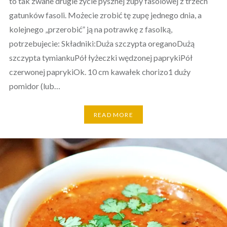
to tak zwane drugie życie pysznej zupy fasolowej z trzech
gatunków fasoli. Możecie zrobić tę zupę jednego dnia, a
kolejnego „przerobić” ją na potrawkę z fasolką,
potrzebujecie: Składniki:Duża szczypta oreganoDużą
szczypta tymiankuPół łyżeczki wędzonej paprykiPół
czerwonej paprykiOk. 10 cm kawałek chorizo1 duży
pomidor (lub…
READ MORE