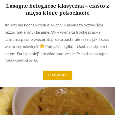
Lasagne bolognese klasyczna – ciasto z
mięsa które pokochacie
Ah, kto nie kocha włoskiej kuchni. Klasyka to oczywiście
pizza, makarony i lasagne. Ok – wymaga trochę pracy i
czasu, na pewno więcej niż prosta pasta, ale raz na jakiś czas
warto się poświęcić
Pomyślcie tylko – ciasto z mięsem i
serem. Da się lepiej? No wiadomo, że nie. Przepis na lasagne
Składniki:Pół dużej…
READ MORE