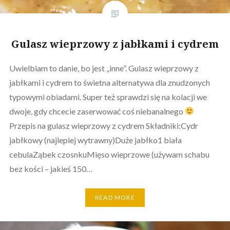
Gulasz wieprzowy z jabłkami i cydrem
Uwielbiam to danie, bo jest „inne”. Gulasz wieprzowy z
jabłkami i cydrem to świetna alternatywa dla znudzonych
typowymi obiadami. Super też sprawdzi się na kolacji we
dwoje, gdy chcecie zaserwować coś niebanalnego
Przepis na gulasz wieprzowy z cydrem Składniki:Cydr
jabłkowy (najlepiej wytrawny)Duże jabłko1 biała
cebulaZąbek czosnkuMięso wieprzowe (używam schabu
bez kości – jakieś 150…
READ MORE