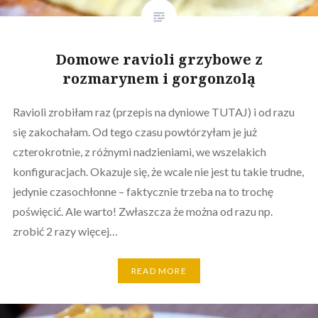
Domowe ravioli grzybowe z
rozmarynem i gorgonzolą
Ravioli zrobiłam raz (przepis na dyniowe TUTAJ) i od razu
się zakochałam. Od tego czasu powtórzyłam je już
czterokrotnie, z różnymi nadzieniami, we wszelakich
konfiguracjach. Okazuje się, że wcale nie jest tu takie trudne,
jedynie czasochłonne – faktycznie trzeba na to trochę
poświęcić. Ale warto! Zwłaszcza że można od razu np.
zrobić 2 razy więcej…
READ MORE