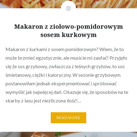
Makaron z ziołowo-pomidorowym
sosem kurkowym
Makaron z kurkami z sosem pomidorowym? Wiem, że to
może brzmieć egzotycznie, ale musicie mi zaufać! Przyjęło
się że sos grzybowy, zwłaszcza z leśnych grzybów, to sos
śmietanowy, ciężki i kaloryczny. W sezonie grzybowym
postanowiłam jednak eksperymentować i spróbować
wymyślić jak najwięcej dań. Okazuje się, że sposobów na te
skarby z lasu jest niezliczona ilość!…
READ MORE