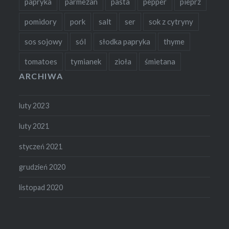
papryka
parmezan
pasta
pepper
pieprz
pomidory
pork
salt
ser
sok z cytryny
sos sojowy
sól
słodka papryka
thyme
tomatoes
tymianek
zioła
śmietana
ARCHIWA
luty 2023
luty 2021
styczeń 2021
grudzień 2020
listopad 2020