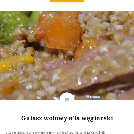
Gulasz wołowy a’la węgierski
Co prawda do jesieni jeszcze chwila, ale jakoś tak