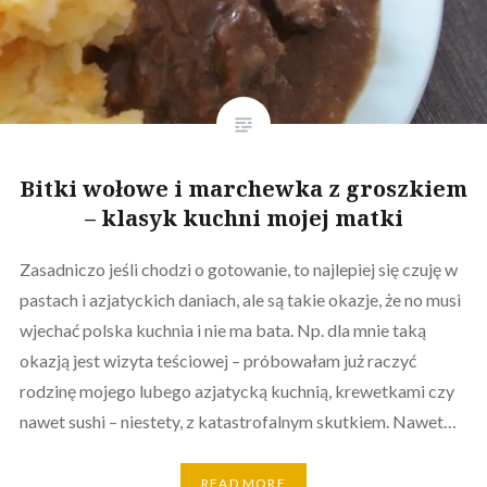
Bitki wołowe i marchewka z groszkiem
– klasyk kuchni mojej matki
Zasadniczo jeśli chodzi o gotowanie, to najlepiej się czuję w
pastach i azjatyckich daniach, ale są takie okazje, że no musi
wjechać polska kuchnia i nie ma bata. Np. dla mnie taką
okazją jest wizyta teściowej – próbowałam już raczyć
rodzinę mojego lubego azjatycką kuchnią, krewetkami czy
nawet sushi – niestety, z katastrofalnym skutkiem. Nawet…
READ MORE