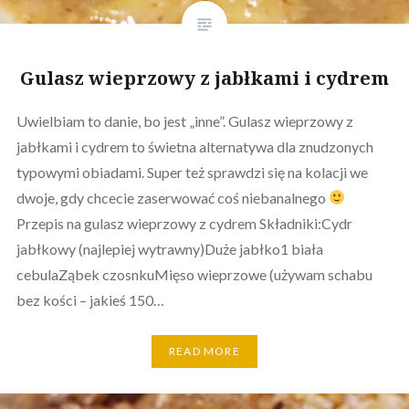
Gulasz wieprzowy z jabłkami i cydrem
Uwielbiam to danie, bo jest „inne”. Gulasz wieprzowy z
jabłkami i cydrem to świetna alternatywa dla znudzonych
typowymi obiadami. Super też sprawdzi się na kolacji we
dwoje, gdy chcecie zaserwować coś niebanalnego
Przepis na gulasz wieprzowy z cydrem Składniki:Cydr
jabłkowy (najlepiej wytrawny)Duże jabłko1 biała
cebulaZąbek czosnkuMięso wieprzowe (używam schabu
bez kości – jakieś 150…
READ MORE