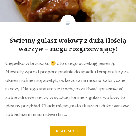
Świetny gulasz wołowy z dużą ilością
warzyw – mega rozgrzewający!
Ciepełko w brzuszku
oto czego oczekuję jesienią.
Niestety wprost proporcjonalnie do spadku temperatury za
oknem rośnie mój apetyt, zwłaszcza na mocno kaloryczne
rzeczy. Dlatego staram się trochę oszukiwać i przemycać
sobie zdrowe rzeczy w sycącej formie – gulasz wołowy to
idealny przykład. Chude mięso, mało tłuszczu, dużo warzyw
i obiad na minimum dwa dni….
READ MORE