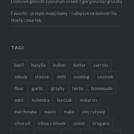
Domowe gnocchi z pysznym sosem z gorgonzolą i gruszką
Faworki – przepis mojej mamy – najlepsze na świecie! Na
tłusty czwartek
TAGI
basil
bazylia
bulion
butter
carrots
cebula
cheese
chilli
cooking
czosnek
flour
garlic
grzyby
herbs
homemade
imbir
kolendra
kurczak
makaron
marchewka
masło
mąka
olej ryżowy
olive oil
oliwa z oliwek
onion
oregano