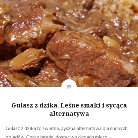
Gulasz z dzika. Leśne smaki i sycąca
alternatywa
Gulasz z dzika to świetna, pyszna alternatywa dla nudnych
obiadów. Coraz łatwiej dostać w sklepach mięso –