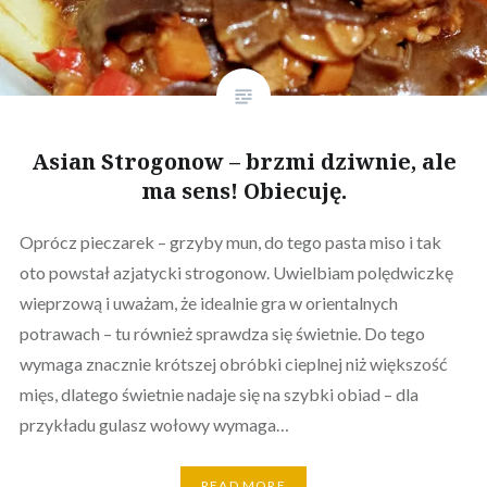
Asian Strogonow – brzmi dziwnie, ale
ma sens! Obiecuję.
Oprócz pieczarek – grzyby mun, do tego pasta miso i tak
oto powstał azjatycki strogonow. Uwielbiam polędwiczkę
wieprzową i uważam, że idealnie gra w orientalnych
potrawach – tu również sprawdza się świetnie. Do tego
wymaga znacznie krótszej obróbki cieplnej niż większość
mięs, dlatego świetnie nadaje się na szybki obiad – dla
przykładu gulasz wołowy wymaga…
READ MORE