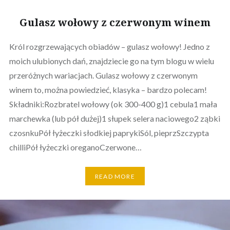
Gulasz wołowy z czerwonym winem
Król rozgrzewających obiadów – gulasz wołowy! Jedno z
moich ulubionych dań, znajdziecie go na tym blogu w wielu
przeróżnych wariacjach. Gulasz wołowy z czerwonym
winem to, można powiedzieć, klasyka – bardzo polecam!
Składniki:Rozbratel wołowy (ok 300-400 g)1 cebula1 mała
marchewka (lub pół dużej)1 słupek selera naciowego2 ząbki
czosnkuPół łyżeczki słodkiej paprykiSól, pieprzSzczypta
chilliPół łyżeczki oreganoCzerwone…
READ MORE