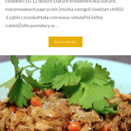
Składniki:10-12 dużych szarych krewetekKilka ostrych,
marynowanych papryczek (można zastąpić świeżym chilli)2-
3 ząbki czosnkuMała czerwona cebulaPół żółtej
cukiniiŻółte pomidory w…
READ MORE