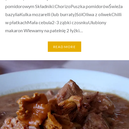
pomidorowym Składniki:ChorizoPuszka pomidorówŚwieża
bazyliaKulka mozarelli (lub burraty)SólOliwa z oliwekChilli
w płatkachMała cebula2-3 ząbki czosnkuUlubiony
makaron Wlewamy na patelnię 2 łyżki…
READ MORE