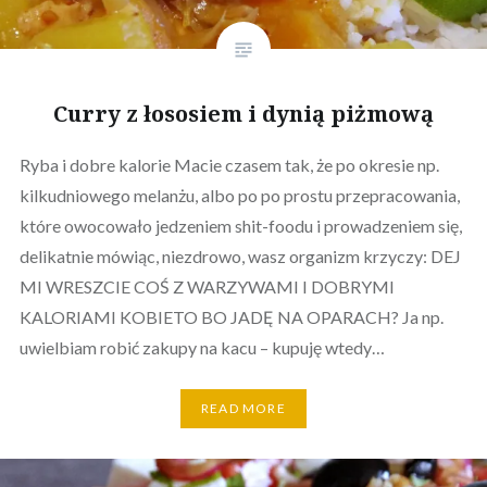
Curry z łososiem i dynią piżmową
Ryba i dobre kalorie Macie czasem tak, że po okresie np.
kilkudniowego melanżu, albo po po prostu przepracowania,
które owocowało jedzeniem shit-foodu i prowadzeniem się,
delikatnie mówiąc, niezdrowo, wasz organizm krzyczy: DEJ
MI WRESZCIE COŚ Z WARZYWAMI I DOBRYMI
KALORIAMI KOBIETO BO JADĘ NA OPARACH? Ja np.
uwielbiam robić zakupy na kacu – kupuję wtedy…
READ MORE