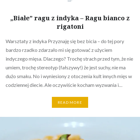
„Białe” ragu z indyka – Ragu bianco z
rigatoni
Warsztaty z indyka Przyznaję się bez bicia – do tej pory
bardzo rzadko zdarzało mi się gotować z użyciem
indyczego mięsa. Dlaczego? Trochę strach przed tym, że nie
umiem, trochę stereotyp (fałszywy!) że jest suchy, nie ma
dużo smaku. No i wyniesiony z otoczenia kult innych mięs w
codziennej diecie. Ale oczywiście kocham wyzwania i…
READ MORE