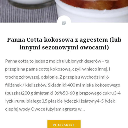
Panna Cotta kokosowa z agrestem (lub
innymi sezonowymi owocami)
Panna cotta to jeden z moich ulubionych deserów – tu
przepis na panna cottę kokosową, czyli w nieco innej, i
trochę zdrowszej, odsłonie. Z przepisu wychodzi mi 6
filiżanek / kieliszków. Składniki:400 ml mleka kokosowego
(puszka)200 g śmietanki 36%50-60 g brązowego cukru3-4
łyżki rumu białego3,5 płaskie łyżeczki żelatyny4-5 łyżek
ciepłej wody Owoce (użyłam agrestu w…
READ MORE