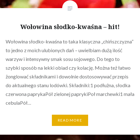
Wołowina słodko-kwaśna – hit!
Wołowina słodko-kwaśna to taka klasyczna „chińszczyzna”
to jedno z moich ulubionych dań – uwielbiam dużą ilość
warzyw i intensywny smak sosu sojowego. Do tego to
szybki sposób na lekki obiad czy kolację. Można też łatwo
żonglować składnikami i dowolnie dostosowywać przepis
do aktualnego stanu lodówki. Składniki:1 podłużna, słodka
czerwona paprykaPół zielonej paprykiPoł marchewki1 mała
cebulaPół…
READ MORE