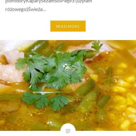
pomidoryKaparySezamSólPieprz (użyłam
różowego)Świeża…
READ MORE