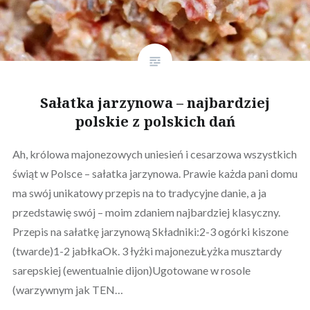
Sałatka jarzynowa – najbardziej
polskie z polskich dań
Ah, królowa majonezowych uniesień i cesarzowa wszystkich
świąt w Polsce – sałatka jarzynowa. Prawie każda pani domu
ma swój unikatowy przepis na to tradycyjne danie, a ja
przedstawię swój – moim zdaniem najbardziej klasyczny.
Przepis na sałatkę jarzynową Składniki:2-3 ogórki kiszone
(twarde)1-2 jabłkaOk. 3 łyżki majonezuŁyżka musztardy
sarepskiej (ewentualnie dijon)Ugotowane w rosole
(warzywnym jak TEN…