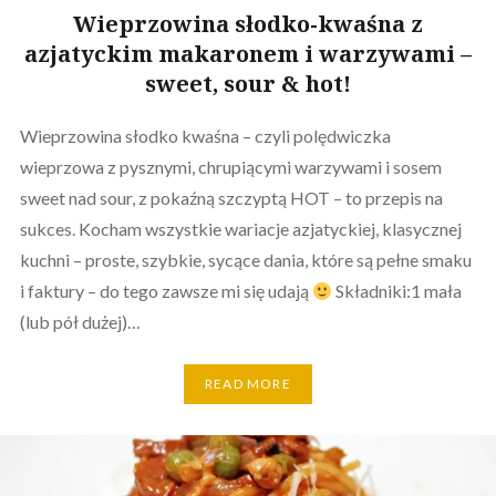
Wieprzowina słodko-kwaśna z
azjatyckim makaronem i warzywami –
sweet, sour & hot!
Wieprzowina słodko kwaśna – czyli polędwiczka
wieprzowa z pysznymi, chrupiącymi warzywami i sosem
sweet nad sour, z pokaźną szczyptą HOT – to przepis na
sukces. Kocham wszystkie wariacje azjatyckiej, klasycznej
kuchni – proste, szybkie, sycące dania, które są pełne smaku
i faktury – do tego zawsze mi się udają
Składniki:1 mała
(lub pół dużej)…
READ MORE