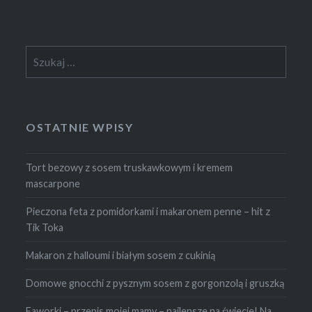
Szukaj:
OSTATNIE WPISY
Tort bezowy z sosem truskawkowym i kremem
mascarpone
Pieczona feta z pomidorkami i makaronem penne – hit z
Tik Toka
Makaron z halloumi i białym sosem z cukinią
Domowe gnocchi z pysznym sosem z gorgonzolą i gruszką
Faworki – przepis mojej mamy – najlepsze na świecie! Na