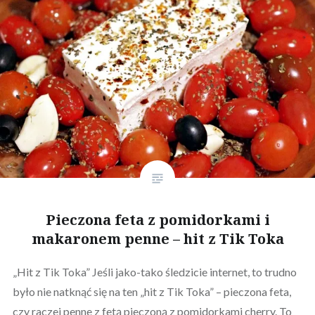
Pieczona feta z pomidorkami i
makaronem penne – hit z Tik Toka
„Hit z Tik Toka” Jeśli jako-tako śledzicie internet, to trudno
było nie natknąć się na ten „hit z Tik Toka” – pieczona feta,
czy raczej penne z fetą pieczoną z pomidorkami cherry. To