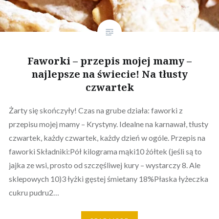
Faworki – przepis mojej mamy –
najlepsze na świecie! Na tłusty
czwartek
Żarty się skończyły! Czas na grube działa: faworki z
przepisu mojej mamy – Krystyny. Idealne na karnawał, tłusty
czwartek, każdy czwartek, każdy dzień w ogóle. Przepis na
faworki Składniki:Pół kilograma mąki10 żółtek (jeśli są to
jajka ze wsi, prosto od szczęśliwej kury – wystarczy 8. Ale
sklepowych 10)3 łyżki gęstej śmietany 18%Płaska łyżeczka
cukru pudru2…