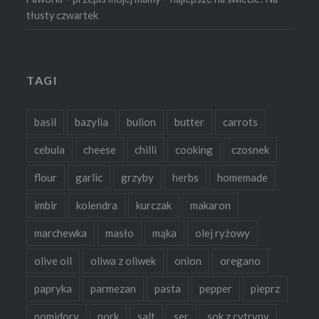
tłusty czwartek
TAGI
basil
bazylia
bulion
butter
carrots
cebula
cheese
chilli
cooking
czosnek
flour
garlic
grzyby
herbs
homemade
imbir
kolendra
kurczak
makaron
marchewka
masło
mąka
olej ryżowy
olive oil
oliwa z oliwek
onion
oregano
papryka
parmezan
pasta
pepper
pieprz
pomidory
pork
salt
ser
sok z cytryny