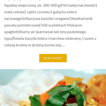
łopatkę wieprzową, ok. 300-400 g)Pół małej marchewki1
mała cebula2 ząbki czosnku1 gałązka selera
naciowegoSólSuszona bazylia i oreganoOliwaKartonik
passaty pomidorowejChilli w płatkach Makaron
spaghettiStarty ser (parmezan lub inny podobnego
typu)Świeża bazylia Selera i marchew obieramy, i razem z
cebulą kroimy w drobną kosteczkę….
READ MORE