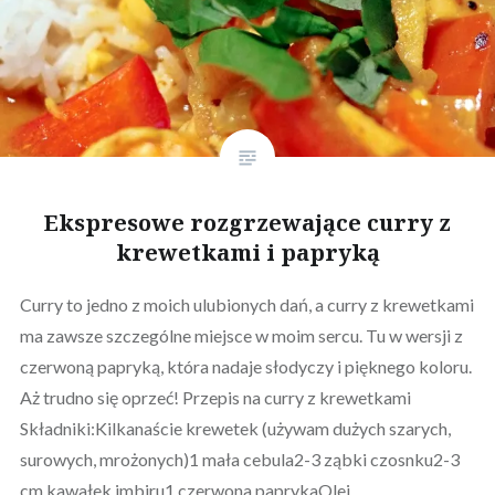
Ekspresowe rozgrzewające curry z
krewetkami i papryką
Curry to jedno z moich ulubionych dań, a curry z krewetkami
ma zawsze szczególne miejsce w moim sercu. Tu w wersji z
czerwoną papryką, która nadaje słodyczy i pięknego koloru.
Aż trudno się oprzeć! Przepis na curry z krewetkami
Składniki:Kilkanaście krewetek (używam dużych szarych,
surowych, mrożonych)1 mała cebula2-3 ząbki czosnku2-3
cm kawałek imbiru1 czerwona paprykaOlej…