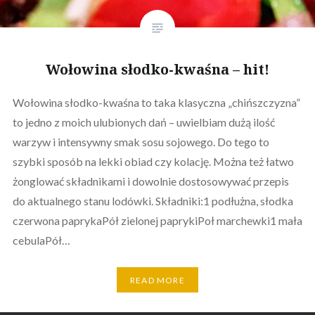
Wołowina słodko-kwaśna – hit!
Wołowina słodko-kwaśna to taka klasyczna „chińszczyzna”
to jedno z moich ulubionych dań – uwielbiam dużą ilość
warzyw i intensywny smak sosu sojowego. Do tego to
szybki sposób na lekki obiad czy kolację. Można też łatwo
żonglować składnikami i dowolnie dostosowywać przepis
do aktualnego stanu lodówki. Składniki:1 podłużna, słodka
czerwona paprykaPół zielonej paprykiPoł marchewki1 mała
cebulaPół…
READ MORE