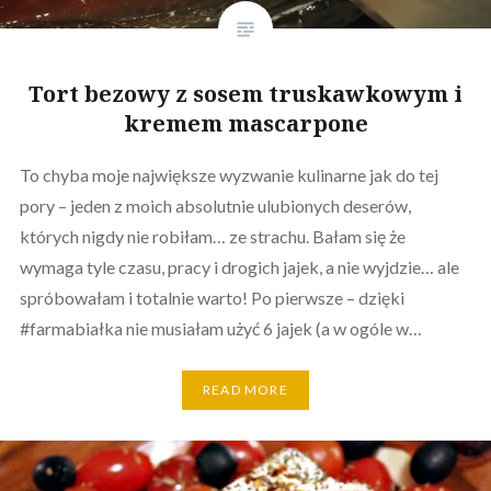
Tort bezowy z sosem truskawkowym i
kremem mascarpone
To chyba moje największe wyzwanie kulinarne jak do tej
pory – jeden z moich absolutnie ulubionych deserów,
których nigdy nie robiłam… ze strachu. Bałam się że
wymaga tyle czasu, pracy i drogich jajek, a nie wyjdzie… ale
spróbowałam i totalnie warto! Po pierwsze – dzięki
#farmabiałka nie musiałam użyć 6 jajek (a w ogóle w…
READ MORE