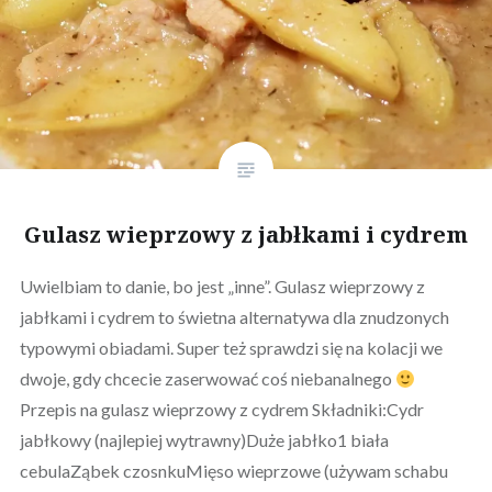
Gulasz wieprzowy z jabłkami i cydrem
Uwielbiam to danie, bo jest „inne”. Gulasz wieprzowy z
jabłkami i cydrem to świetna alternatywa dla znudzonych
typowymi obiadami. Super też sprawdzi się na kolacji we
dwoje, gdy chcecie zaserwować coś niebanalnego
Przepis na gulasz wieprzowy z cydrem Składniki:Cydr
jabłkowy (najlepiej wytrawny)Duże jabłko1 biała
cebulaZąbek czosnkuMięso wieprzowe (używam schabu