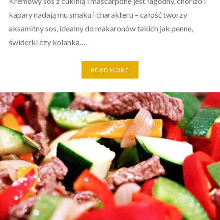
Kremowy sos z cukinią i mascarpone jest łagodny, chorizo i
kapary nadają mu smaku i charakteru – całość tworzy
aksamitny sos, idealny do makaronów takich jak penne,
świderki czy kolanka….
READ MORE