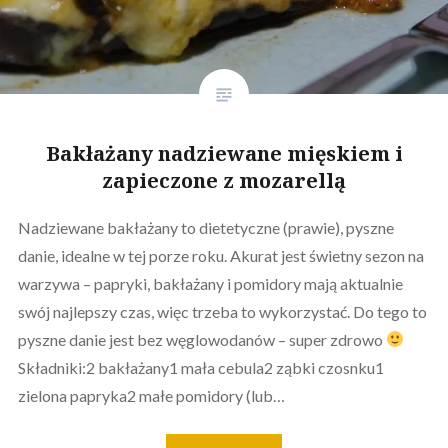
Bakłażany nadziewane mięskiem i
zapieczone z mozarellą
Nadziewane bakłażany to dietetyczne (prawie), pyszne
danie, idealne w tej porze roku. Akurat jest świetny sezon na
warzywa – papryki, bakłażany i pomidory mają aktualnie
swój najlepszy czas, więc trzeba to wykorzystać. Do tego to
pyszne danie jest bez węglowodanów – super zdrowo
Składniki:2 bakłażany1 mała cebula2 ząbki czosnku1
zielona papryka2 małe pomidory (lub…