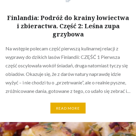
Finlandia: Podróż do krainy łowiectwa
i zbieractwa. Część 2: Leśna zupa
grzybowa
Na wstępie polecam część pierwszą kulinarnej relacji z
wyprawy do dzikich lasów Finlandii: CZĘŚĆ 1 Pierwsza
część oscylowała wokół śniadań, druga natomiast tyczy się
obiadów. Okazuje się, że z darów natury naprawdę idzie
wyżyć – i nie chodzi tu o „przetrwanie”, ale o realnie pyszne,
zróżnicowane dania, gotowane z tego, co udało się zebrać i…
READ MORE