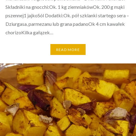
Składniki na gnocchi:Ok. 1 kg ziemniakówOk. 200 g mąki
pszennej1 jajkoSól Dodatki:Ok. pół szklanki startego sera –
Dziurgasa, parmezanu lub grana padanoOk 4 cm kawałek
chorizoKilka gałązek…
READ MORE