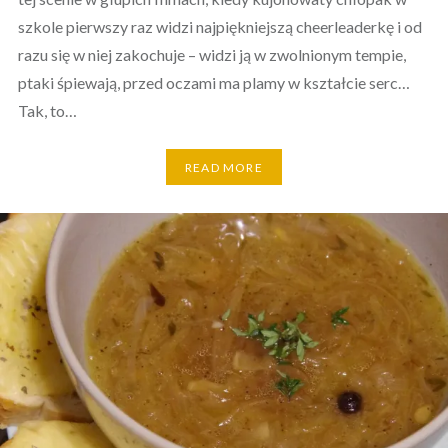
szkole pierwszy raz widzi najpiękniejszą cheerleaderkę i od
razu się w niej zakochuje – widzi ją w zwolnionym tempie,
ptaki śpiewają, przed oczami ma plamy w kształcie serc…
Tak, to…
READ MORE