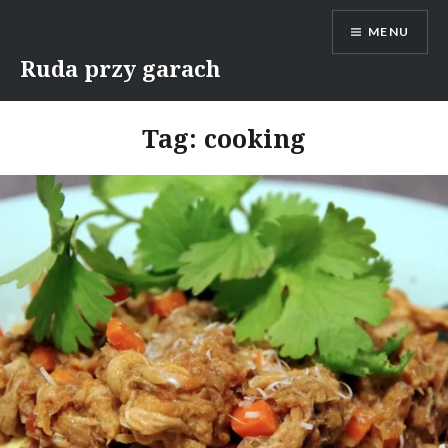
Skip
MENU
to
content
Ruda przy garach
Tag:
cooking