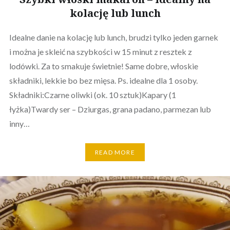
kolację lub lunch
Idealne danie na kolację lub lunch, brudzi tylko jeden garnek
i można je skleić na szybkości w 15 minut z resztek z
lodówki. Za to smakuje świetnie! Same dobre, włoskie
składniki, lekkie bo bez mięsa. Ps. idealne dla 1 osoby.
Składniki:Czarne oliwki (ok. 10 sztuk)Kapary (1
łyżka)Twardy ser – Dziurgas, grana padano, parmezan lub
inny…
READ MORE