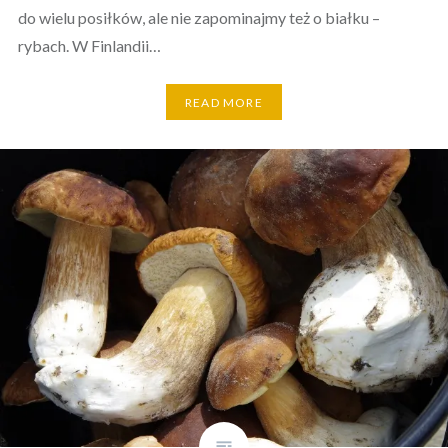
do wielu posiłków, ale nie zapominajmy też o białku –
rybach. W Finlandii…
READ MORE