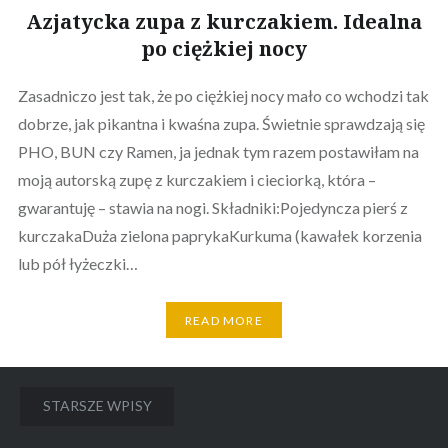
Azjatycka zupa z kurczakiem. Idealna
po ciężkiej nocy
Zasadniczo jest tak, że po ciężkiej nocy mało co wchodzi tak
dobrze, jak pikantna i kwaśna zupa. Świetnie sprawdzają się
PHO, BUN czy Ramen, ja jednak tym razem postawiłam na
moją autorską zupę z kurczakiem i cieciorką, która –
gwarantuję – stawia na nogi. Składniki:Pojedyncza pierś z
kurczakaDuża zielona paprykaKurkuma (kawałek korzenia
lub pół łyżeczki…
READ MORE
Nawigacja
STARSZE WPISY
po