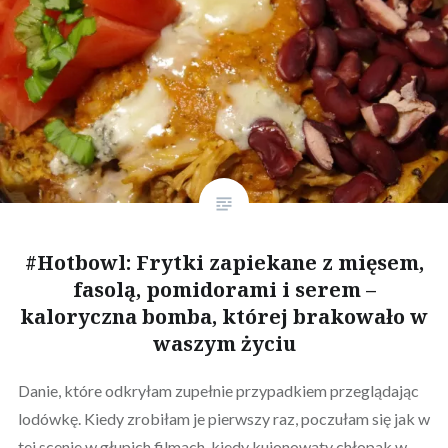
#Hotbowl: Frytki zapiekane z mięsem,
fasolą, pomidorami i serem –
kaloryczna bomba, której brakowało w
waszym życiu
Danie, które odkryłam zupełnie przypadkiem przeglądając
lodówkę. Kiedy zrobiłam je pierwszy raz, poczułam się jak w
tej scenie w głupich filmach, kiedy kujonowaty chłopak w