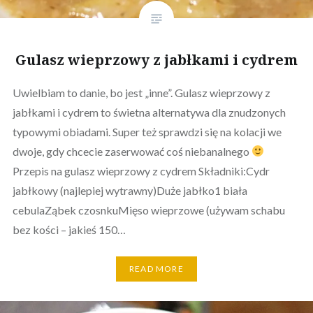
Gulasz wieprzowy z jabłkami i cydrem
Uwielbiam to danie, bo jest „inne”. Gulasz wieprzowy z
jabłkami i cydrem to świetna alternatywa dla znudzonych
typowymi obiadami. Super też sprawdzi się na kolacji we
dwoje, gdy chcecie zaserwować coś niebanalnego
Przepis na gulasz wieprzowy z cydrem Składniki:Cydr
jabłkowy (najlepiej wytrawny)Duże jabłko1 biała
cebulaZąbek czosnkuMięso wieprzowe (używam schabu
bez kości – jakieś 150…
READ MORE