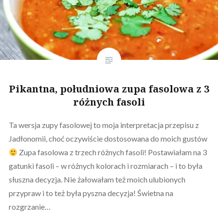
Pikantna, południowa zupa fasolowa z 3
różnych fasoli
Ta wersja zupy fasolowej to moja interpretacja przepisu z
Jadłonomii, choć oczywiście dostosowana do moich gustów
Zupa fasolowa z trzech różnych fasoli! Postawiałam na 3
gatunki fasoli – w różnych kolorach i rozmiarach – i to była
słuszna decyzja. Nie żałowałam też moich ulubionych
przypraw i to też była pyszna decyzja! Świetna na
rozgrzanie…