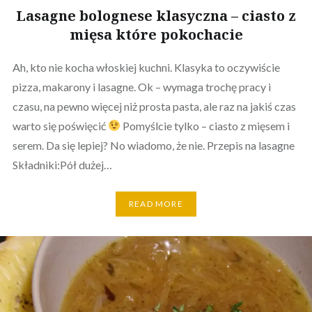
Lasagne bolognese klasyczna – ciasto z
mięsa które pokochacie
Ah, kto nie kocha włoskiej kuchni. Klasyka to oczywiście
pizza, makarony i lasagne. Ok – wymaga trochę pracy i
czasu, na pewno więcej niż prosta pasta, ale raz na jakiś czas
warto się poświęcić
Pomyślcie tylko – ciasto z mięsem i
serem. Da się lepiej? No wiadomo, że nie. Przepis na lasagne
Składniki:Pół dużej…
READ MORE