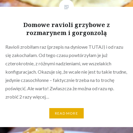
Domowe ravioli grzybowe z
rozmarynem i gorgonzolą
Ravioli zrobiłam raz (przepis na dyniowe TUTAJ) i od razu
się zakochałam. Od tego czasu powtórzyłam je już
czterokrotnie, z różnymi nadzieniami, we wszelakich
konfiguracjach. Okazuje się, że wcale nie jest tu takie trudne,
jedynie czasochłonne – faktycznie trzeba na to trochę
poświęcić. Ale warto! Zwłaszcza że można od razu np.
zrobić 2 razy więcej…
READ MORE