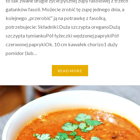
to tak zwane drugie życie pysznej zupy fasolowej z trzech
gatunków fasoli. Możecie zrobić tę zupę jednego dnia, a
kolejnego „przerobić” ją na potrawkę z fasolką,
potrzebujecie: Składniki:Duża szczypta oreganoDużą
szczypta tymiankuPół łyżeczki wędzonej paprykiPół
czerwonej paprykiOk. 10 cm kawałek chorizo1 duży
pomidor (lub…
READ MORE