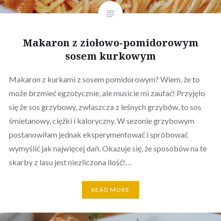
Makaron z ziołowo-pomidorowym
sosem kurkowym
Makaron z kurkami z sosem pomidorowym? Wiem, że to
może brzmieć egzotycznie, ale musicie mi zaufać! Przyjęło
się że sos grzybowy, zwłaszcza z leśnych grzybów, to sos
śmietanowy, ciężki i kaloryczny. W sezonie grzybowym
postanowiłam jednak eksperymentować i spróbować
wymyślić jak najwięcej dań. Okazuje się, że sposobów na te
skarby z lasu jest niezliczona ilość!…
READ MORE