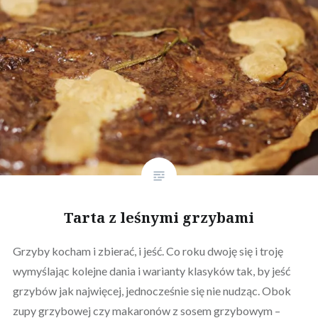
Tarta z leśnymi grzybami
Grzyby kocham i zbierać, i jeść. Co roku dwoję się i troję
wymyślając kolejne dania i warianty klasyków tak, by jeść
grzybów jak najwięcej, jednocześnie się nie nudząc. Obok
zupy grzybowej czy makaronów z sosem grzybowym –