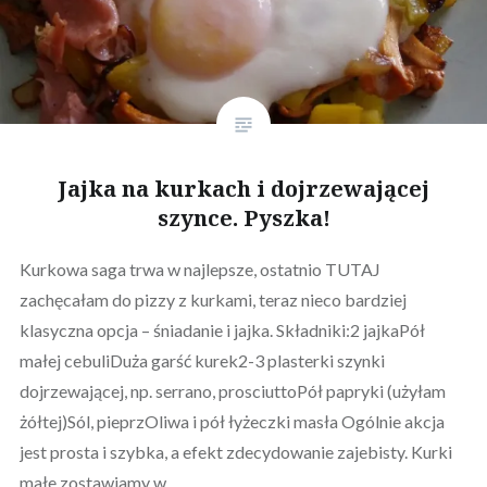
Jajka na kurkach i dojrzewającej
szynce. Pyszka!
Kurkowa saga trwa w najlepsze, ostatnio TUTAJ
zachęcałam do pizzy z kurkami, teraz nieco bardziej
klasyczna opcja – śniadanie i jajka. Składniki:2 jajkaPół
małej cebuliDuża garść kurek2-3 plasterki szynki
dojrzewającej, np. serrano, prosciuttoPół papryki (użyłam
żółtej)Sól, pieprzOliwa i pół łyżeczki masła Ogólnie akcja
jest prosta i szybka, a efekt zdecydowanie zajebisty. Kurki
małe zostawiamy w…