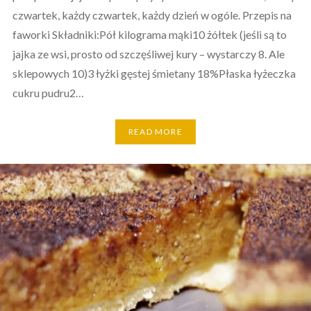
czwartek, każdy czwartek, każdy dzień w ogóle. Przepis na
faworki Składniki:Pół kilograma mąki10 żółtek (jeśli są to
jajka ze wsi, prosto od szczęśliwej kury – wystarczy 8. Ale
sklepowych 10)3 łyżki gęstej śmietany 18%Płaska łyżeczka
cukru pudru2…
READ MORE