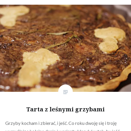
Tarta z leśnymi grzybami
Grzyby kocham i zbierać, i jeść. Co roku dwoję się i troję