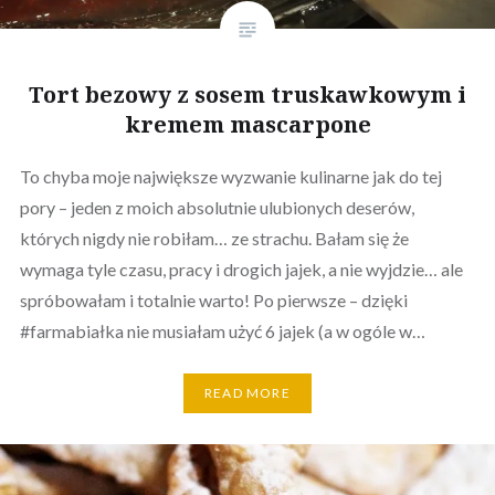
Tort bezowy z sosem truskawkowym i
kremem mascarpone
To chyba moje największe wyzwanie kulinarne jak do tej
pory – jeden z moich absolutnie ulubionych deserów,
których nigdy nie robiłam… ze strachu. Bałam się że
wymaga tyle czasu, pracy i drogich jajek, a nie wyjdzie… ale
spróbowałam i totalnie warto! Po pierwsze – dzięki
#farmabiałka nie musiałam użyć 6 jajek (a w ogóle w…
READ MORE