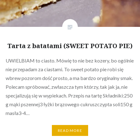
Tarta z batatami (SWEET POTATO PIE)
UWIELBIAM to ciasto. Mówię to nie bez kozery, bo ogólnie
nie przepadam za ciastami. To sweet potato pie robi się
wbrew pozorom dość prosto, a ma bardzo oryginalny smak.
Polecam spróbować, zwłaszcza tym którzy, tak jak ja, nie
specjalizują się w wypiekach. Przepis na tartę Składniki:250
g mąki pszennej3 łyżki brązowego cukruszczypta soli150 g
masła3-4…
READ MORE