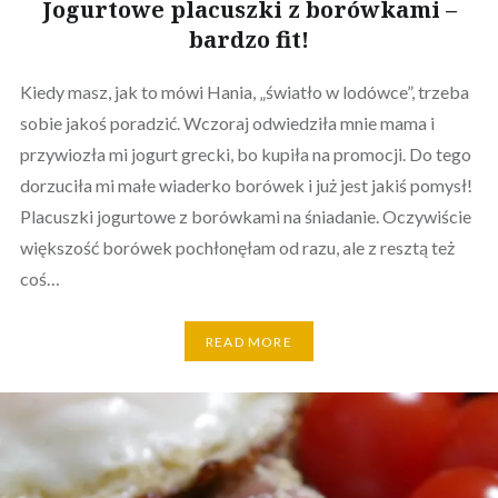
Jogurtowe placuszki z borówkami –
bardzo fit!
Kiedy masz, jak to mówi Hania, „światło w lodówce”, trzeba
sobie jakoś poradzić. Wczoraj odwiedziła mnie mama i
przywiozła mi jogurt grecki, bo kupiła na promocji. Do tego
dorzuciła mi małe wiaderko borówek i już jest jakiś pomysł!
Placuszki jogurtowe z borówkami na śniadanie. Oczywiście
większość borówek pochłonęłam od razu, ale z resztą też
coś…
READ MORE