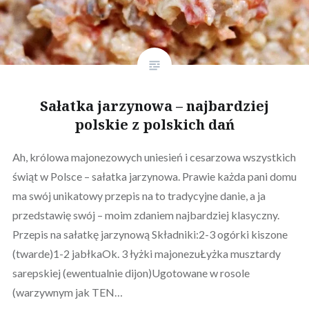
Sałatka jarzynowa – najbardziej
polskie z polskich dań
Ah, królowa majonezowych uniesień i cesarzowa wszystkich
świąt w Polsce – sałatka jarzynowa. Prawie każda pani domu
ma swój unikatowy przepis na to tradycyjne danie, a ja
przedstawię swój – moim zdaniem najbardziej klasyczny.
Przepis na sałatkę jarzynową Składniki:2-3 ogórki kiszone
(twarde)1-2 jabłkaOk. 3 łyżki majonezuŁyżka musztardy
sarepskiej (ewentualnie dijon)Ugotowane w rosole
(warzywnym jak TEN…