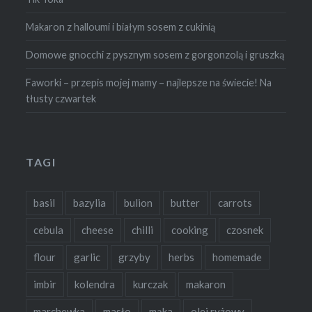
Makaron z halloumi i białym sosem z cukinią
Domowe gnocchi z pysznym sosem z gorgonzolą i gruszką
Faworki – przepis mojej mamy – najlepsze na świecie! Na
tłusty czwartek
TAGI
basil
bazylia
bulion
butter
carrots
cebula
cheese
chilli
cooking
czosnek
flour
garlic
grzyby
herbs
homemade
imbir
kolendra
kurczak
makaron
marchewka
masło
mąka
olej ryżowy