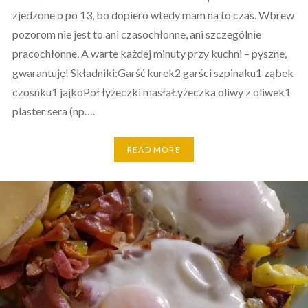
zjedzone o po 13, bo dopiero wtedy mam na to czas. Wbrew
pozorom nie jest to ani czasochłonne, ani szczególnie
pracochłonne. A warte każdej minuty przy kuchni – pyszne,
gwarantuję! Składniki:Garść kurek2 garści szpinaku1 ząbek
czosnku1 jajkoPół łyżeczki masłaŁyżeczka oliwy z oliwek1
plaster sera (np….
READ MORE