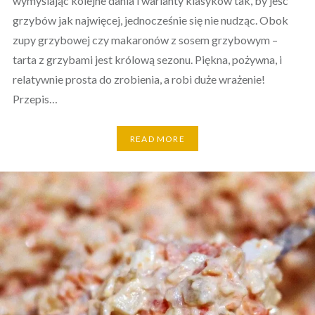
wymyślając kolejne dania i warianty klasyków tak, by jeść
grzybów jak najwięcej, jednocześnie się nie nudząc. Obok
zupy grzybowej czy makaronów z sosem grzybowym –
tarta z grzybami jest królową sezonu. Piękna, pożywna, i
relatywnie prosta do zrobienia, a robi duże wrażenie!
Przepis…
READ MORE