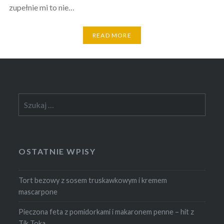
zupełnie mi to nie…
READ MORE
Szukaj:
OSTATNIE WPISY
Tort bezowy z sosem truskawkowym i kremem
mascarpone
Pieczona feta z pomidorkami i makaronem penne – hit z
Tik Toka