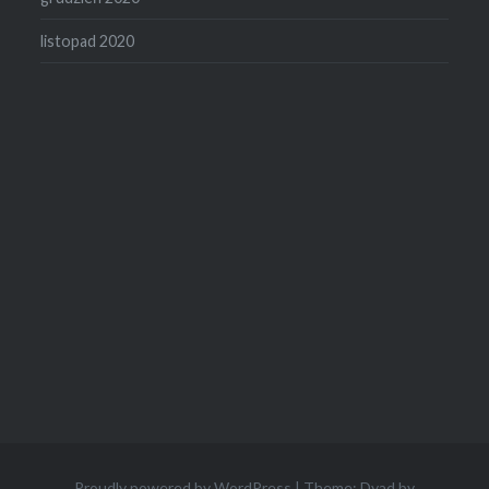
listopad 2020
Proudly powered by WordPress
|
Theme: Dyad by