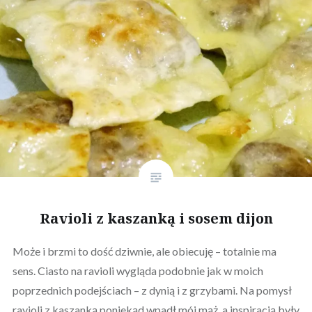
Ravioli z kaszanką i sosem dijon
Może i brzmi to dość dziwnie, ale obiecuję – totalnie ma
sens. Ciasto na ravioli wygląda podobnie jak w moich
poprzednich podejściach – z dynią i z grzybami. Na pomysł
ravioli z kaszanką poniekąd wpadł mój mąż, a inspiracją były