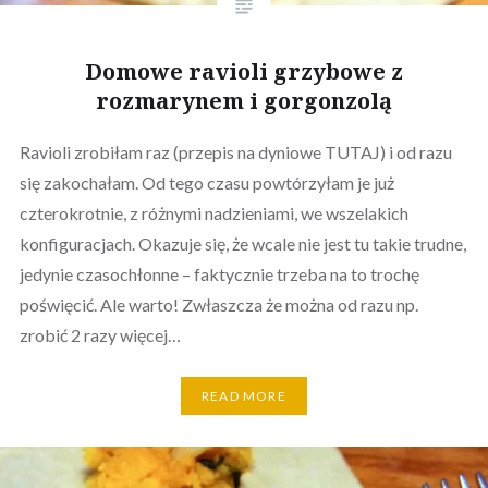
Domowe ravioli grzybowe z
rozmarynem i gorgonzolą
Ravioli zrobiłam raz (przepis na dyniowe TUTAJ) i od razu
się zakochałam. Od tego czasu powtórzyłam je już
czterokrotnie, z różnymi nadzieniami, we wszelakich
konfiguracjach. Okazuje się, że wcale nie jest tu takie trudne,
jedynie czasochłonne – faktycznie trzeba na to trochę
poświęcić. Ale warto! Zwłaszcza że można od razu np.
zrobić 2 razy więcej…
READ MORE