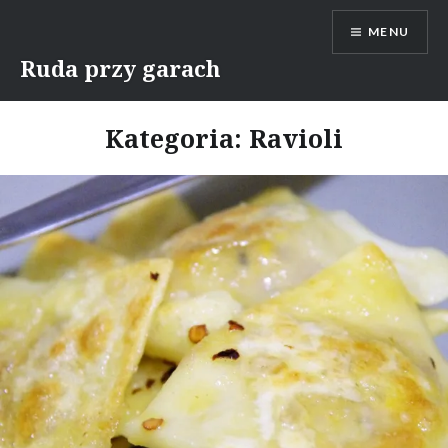
Skip
MENU
to
content
Ruda przy garach
Kategoria:
Ravioli