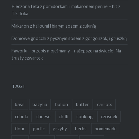
Pieczona feta z pomidorkami i makaronem penne – hit z
Tik Toka
Makaron z halloumi i białym sosem z cukinią
Domowe gnocchi z pysznym sosem z gorgonzolą i gruszką
Faworki – przepis mojej mamy – najlepsze na świecie! Na
tłusty czwartek
TAGI
basil
bazylia
bulion
butter
carrots
cebula
cheese
chilli
cooking
czosnek
flour
garlic
grzyby
herbs
homemade