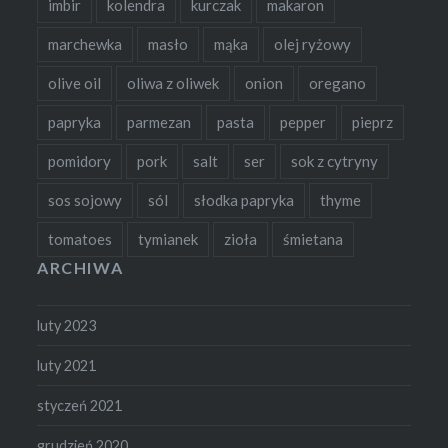
imbir
kolendra
kurczak
makaron
marchewka
masło
mąka
olej ryżowy
olive oil
oliwa z oliwek
onion
oregano
papryka
parmezan
pasta
pepper
pieprz
pomidory
pork
salt
ser
sok z cytryny
sos sojowy
sól
słodka papryka
thyme
tomatoes
tymianek
zioła
śmietana
ARCHIWA
luty 2023
luty 2021
styczeń 2021
grudzień 2020