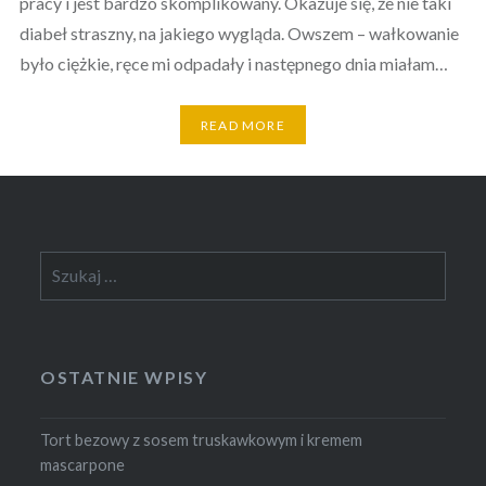
pracy i jest bardzo skomplikowany. Okazuje się, że nie taki
diabeł straszny, na jakiego wygląda. Owszem – wałkowanie
było ciężkie, ręce mi odpadały i następnego dnia miałam…
READ MORE
Szukaj:
OSTATNIE WPISY
Tort bezowy z sosem truskawkowym i kremem
mascarpone