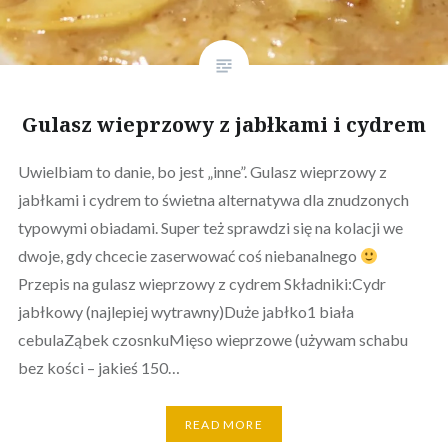
Gulasz wieprzowy z jabłkami i cydrem
Uwielbiam to danie, bo jest „inne”. Gulasz wieprzowy z
jabłkami i cydrem to świetna alternatywa dla znudzonych
typowymi obiadami. Super też sprawdzi się na kolacji we
dwoje, gdy chcecie zaserwować coś niebanalnego
Przepis na gulasz wieprzowy z cydrem Składniki:Cydr
jabłkowy (najlepiej wytrawny)Duże jabłko1 biała
cebulaZąbek czosnkuMięso wieprzowe (używam schabu
bez kości – jakieś 150…
READ MORE