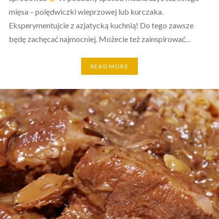
mięsa – polędwiczki wieprzowej lub kurczaka.
Eksperymentujcie z azjatycką kuchnią! Do tego zawsze
będę zachęcać najmocniej. Możecie też zainspirować…
READ MORE