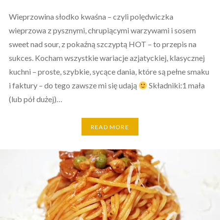
Wieprzowina słodko kwaśna – czyli polędwiczka
wieprzowa z pysznymi, chrupiącymi warzywami i sosem
sweet nad sour, z pokaźną szczyptą HOT – to przepis na
sukces. Kocham wszystkie wariacje azjatyckiej, klasycznej
kuchni – proste, szybkie, sycące dania, które są pełne smaku
i faktury – do tego zawsze mi się udają
Składniki:1 mała
(lub pół dużej)…
READ MORE