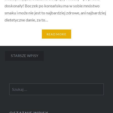
doskonały! Boczek po koreańsku ma w sobie mnóstwo
smaku i może nie jest to najbardziej zdrowe, ani najbardziej
dietetyczne danie, za to…
READ MORE
Nawigacja
STARSZE WPISY
po
wpisach
Szukaj:
OSTATNIE WPISY