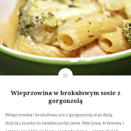
Wieprzowina w brokułowym sosie z
gorgonzolą
Wieprzowina i brokułowy sos z gorgonzolą oraz dużą
ilością czosnku to świetne połączenie. Warzywa, kremowy i
serowy sos który je łączy, soczyste mięso – czego chcieć