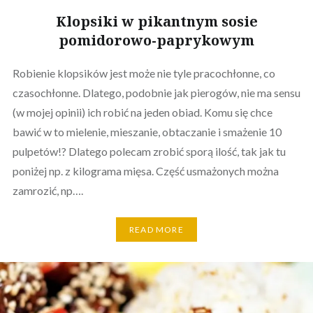
Klopsiki w pikantnym sosie
pomidorowo-paprykowym
Robienie klopsików jest może nie tyle pracochłonne, co
czasochłonne. Dlatego, podobnie jak pierogów, nie ma sensu
(w mojej opinii) ich robić na jeden obiad. Komu się chce
bawić w to mielenie, mieszanie, obtaczanie i smażenie 10
pulpetów!? Dlatego polecam zrobić sporą ilość, tak jak tu
poniżej np. z kilograma mięsa. Część usmażonych można
zamrozić, np….
READ MORE