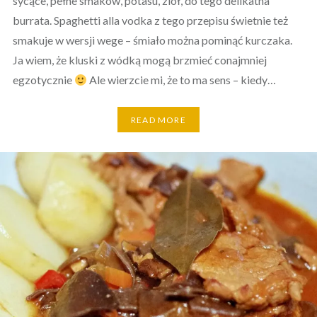
sycące, pełne smaków, potasu, ziół, do tego delikatna
burrata. Spaghetti alla vodka z tego przepisu świetnie też
smakuje w wersji wege – śmiało można pominąć kurczaka.
Ja wiem, że kluski z wódką mogą brzmieć conajmniej
egzotycznie
Ale wierzcie mi, że to ma sens – kiedy…
READ MORE