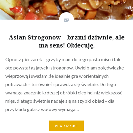
Asian Strogonow – brzmi dziwnie, ale
ma sens! Obiecuję.
Oprócz pieczarek – grzyby mun, do tego pasta miso i tak
oto powstał azjatycki strogonow. Uwielbiam polędwiczkę
wieprzową i uważam, że idealnie gra w orientalnych
potrawach – tu również sprawdza się świetnie. Do tego
wymaga znacznie krótszej obróbki cieplnej niż większość
mięs, dlatego świetnie nadaje się na szybki obiad – dla
przykładu gulasz wołowy wymaga…
READ MORE