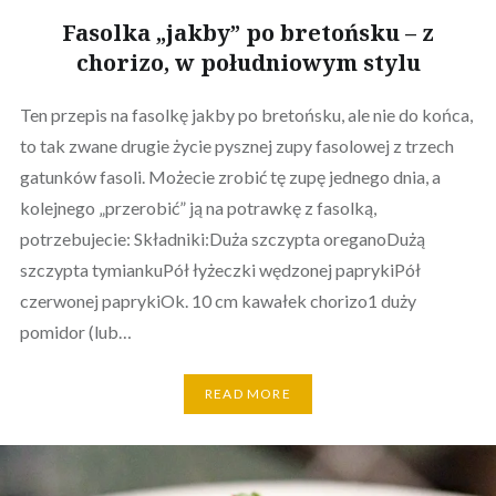
Fasolka „jakby” po bretońsku – z
chorizo, w południowym stylu
Ten przepis na fasolkę jakby po bretońsku, ale nie do końca,
to tak zwane drugie życie pysznej zupy fasolowej z trzech
gatunków fasoli. Możecie zrobić tę zupę jednego dnia, a
kolejnego „przerobić” ją na potrawkę z fasolką,
potrzebujecie: Składniki:Duża szczypta oreganoDużą
szczypta tymiankuPół łyżeczki wędzonej paprykiPół
czerwonej paprykiOk. 10 cm kawałek chorizo1 duży
pomidor (lub…
READ MORE