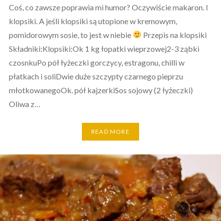
Coś, co zawsze poprawia mi humor? Oczywiście makaron. I
klopsiki. A jeśli klopsiki są utopione w kremowym,
pomidorowym sosie, to jest w niebie
Przepis na klopsiki
Składniki:Klopsiki:Ok 1 kg łopatki wieprzowej2-3 ząbki
czosnkuPo pół łyżeczki gorczycy, estragonu, chilli w
płatkach i soliDwie duże szczypty czarnego pieprzu
młotkowanegoOk. pół kajzerkiSos sojowy (2 łyżeczki)
Oliwa z…
READ MORE