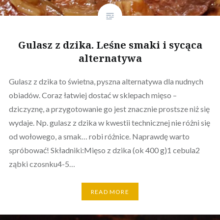
Gulasz z dzika. Leśne smaki i sycąca
alternatywa
Gulasz z dzika to świetna, pyszna alternatywa dla nudnych
obiadów. Coraz łatwiej dostać w sklepach mięso –
dziczyznę, a przygotowanie go jest znacznie prostsze niż się
wydaje. Np. gulasz z dzika w kwestii technicznej nie różni się
od wołowego, a smak… robi różnice. Naprawdę warto
spróbować! Składniki:Mięso z dzika (ok 400 g)1 cebula2
ząbki czosnku4-5…
READ MORE