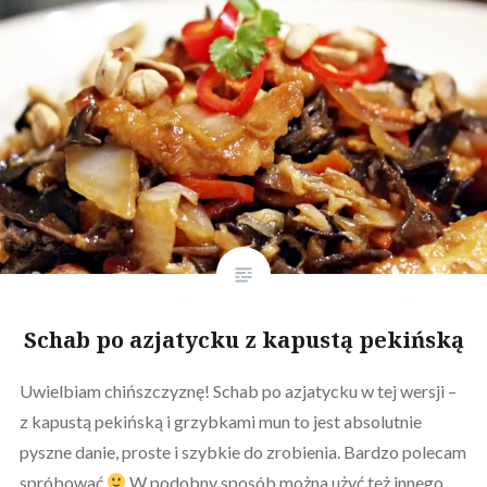
Schab po azjatycku z kapustą pekińską
Uwielbiam chińszczyznę! Schab po azjatycku w tej wersji –
z kapustą pekińską i grzybkami mun to jest absolutnie
pyszne danie, proste i szybkie do zrobienia. Bardzo polecam
spróbować
W podobny sposób można użyć też innego