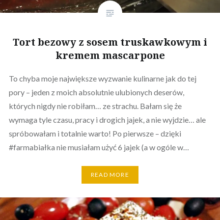
Tort bezowy z sosem truskawkowym i
kremem mascarpone
To chyba moje największe wyzwanie kulinarne jak do tej
pory – jeden z moich absolutnie ulubionych deserów,
których nigdy nie robiłam… ze strachu. Bałam się że
wymaga tyle czasu, pracy i drogich jajek, a nie wyjdzie… ale
spróbowałam i totalnie warto! Po pierwsze – dzięki
#farmabiałka nie musiałam użyć 6 jajek (a w ogóle w…
READ MORE