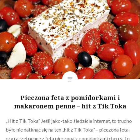
Pieczona feta z pomidorkami i
makaronem penne – hit z Tik Toka
„Hit z Tik Toka” Jeśli jako-tako śledzicie internet, to trudno
było nie natknąć się na ten „hit z Tik Toka” – pieczona feta,
czy raczej penne z fetą pieczoną z pomidorkami cherry. To