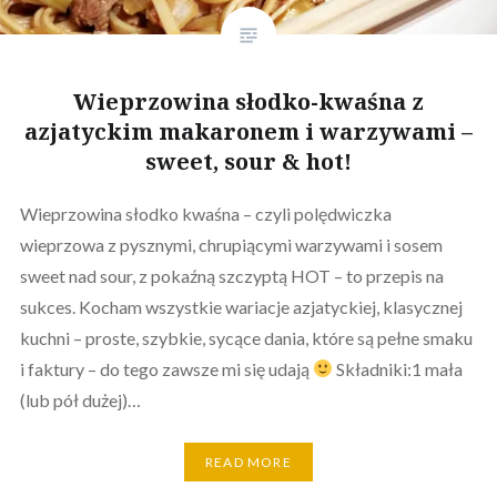
Wieprzowina słodko-kwaśna z
azjatyckim makaronem i warzywami –
sweet, sour & hot!
Wieprzowina słodko kwaśna – czyli polędwiczka
wieprzowa z pysznymi, chrupiącymi warzywami i sosem
sweet nad sour, z pokaźną szczyptą HOT – to przepis na
sukces. Kocham wszystkie wariacje azjatyckiej, klasycznej
kuchni – proste, szybkie, sycące dania, które są pełne smaku
i faktury – do tego zawsze mi się udają
Składniki:1 mała
(lub pół dużej)…
READ MORE