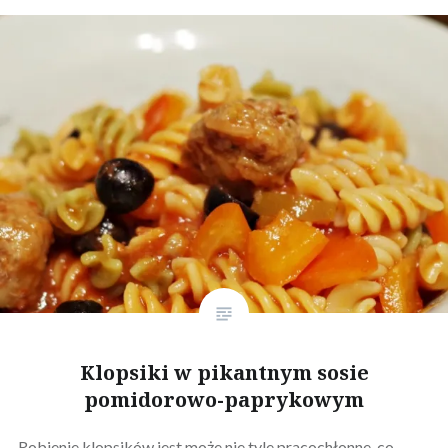
Klopsiki w pikantnym sosie
pomidorowo-paprykowym
Robienie klopsików jest może nie tyle pracochłonne, co