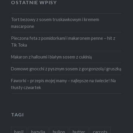
OSTATNIE WPISY
Tort bezowy z sosem truskawkowym i kremem
mascarpone
Pieczona feta z pomidorkami i makaronem penne – hit z
Tik Toka
Makaron z halloumi i białym sosem z cukinią
Domowe gnocchi z pysznym sosem z gorgonzolą i gruszką
Faworki – przepis mojej mamy – najlepsze na świecie! Na
tłusty czwartek
TAGI
basil
bazylia
bulion
butter
carrots