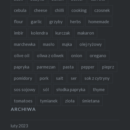
cebula
cheese
chilli
cooking
czosnek
flour
garlic
grzyby
herbs
homemade
imbir
kolendra
kurczak
makaron
marchewka
masło
mąka
olej ryżowy
olive oil
oliwa z oliwek
onion
oregano
papryka
parmezan
pasta
pepper
pieprz
pomidory
pork
salt
ser
sok z cytryny
sos sojowy
sól
słodka papryka
thyme
tomatoes
tymianek
zioła
śmietana
ARCHIWA
luty 2023