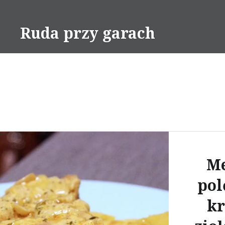
Skip
to
Ruda przy garach
content
Me
pol
k