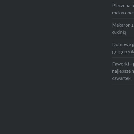
Pieczona f
makaronem 
Makaron z 
cukinią
Domowe gn
gorgonzolą
Faworki – 
najlepsze n
czwartek