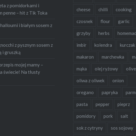
eta z pomidorkami i
cheese
chilli
cooking
penne – hit z Tik Toka
czosnek
flour
garlic
halloumi i białym sosem z
grzyby
herbs
homema
occhi z pysznym sosem z
imbir
kolendra
kurczak
 i gruszką
makaron
marchewka
m
przepis mojej mamy –
mąka
olej ryżowy
olive
a świecie! Na tłusty
oliwa z oliwek
onion
oregano
papryka
parm
pasta
pepper
pieprz
pomidory
pork
salt
sok z cytryny
sos sojowy