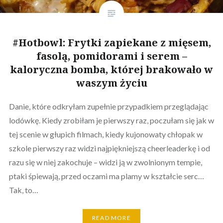
#Hotbowl: Frytki zapiekane z mięsem,
fasolą, pomidorami i serem –
kaloryczna bomba, której brakowało w
waszym życiu
Danie, które odkryłam zupełnie przypadkiem przeglądając
lodówkę. Kiedy zrobiłam je pierwszy raz, poczułam się jak w
tej scenie w głupich filmach, kiedy kujonowaty chłopak w
szkole pierwszy raz widzi najpiękniejszą cheerleaderkę i od
razu się w niej zakochuje – widzi ją w zwolnionym tempie,
ptaki śpiewają, przed oczami ma plamy w kształcie serc…
Tak, to…
READ MORE