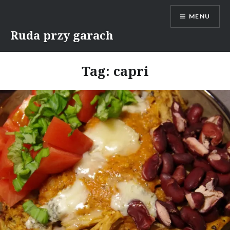
Skip
MENU
to
content
Ruda przy garach
Tag:
capri