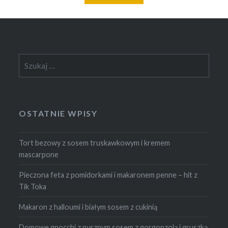
Szukaj:
OSTATNIE WPISY
Tort bezowy z sosem truskawkowym i kremem
mascarpone
Pieczona feta z pomidorkami i makaronem penne – hit z
Tik Toka
Makaron z halloumi i białym sosem z cukinią
Domowe gnocchi z pysznym sosem z gorgonzolą i gruszką