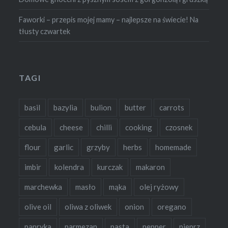
Faworki – przepis mojej mamy – najlepsze na świecie! Na
tłusty czwartek
TAGI
basil
bazylia
bulion
butter
carrots
cebula
cheese
chilli
cooking
czosnek
flour
garlic
grzyby
herbs
homemade
imbir
kolendra
kurczak
makaron
marchewka
masło
mąka
olej ryżowy
olive oil
oliwa z oliwek
onion
oregano
papryka
parmezan
pasta
pepper
pieprz