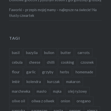
Faworki – przepis mojej mamy – najlepsze na świecie! Na
tłusty czwartek
TAGI
basil
bazylia
bulion
butter
carrots
cebula
cheese
chilli
cooking
czosnek
flour
garlic
grzyby
herbs
homemade
imbir
kolendra
kurczak
makaron
marchewka
masło
mąka
olej ryżowy
olive oil
oliwa z oliwek
onion
oregano
papryka
parmezan
pasta
pepper
pieprz