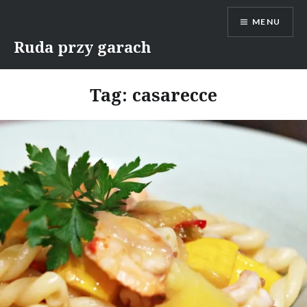
Skip
MENU
to
content
Ruda przy garach
Tag:
casarecce