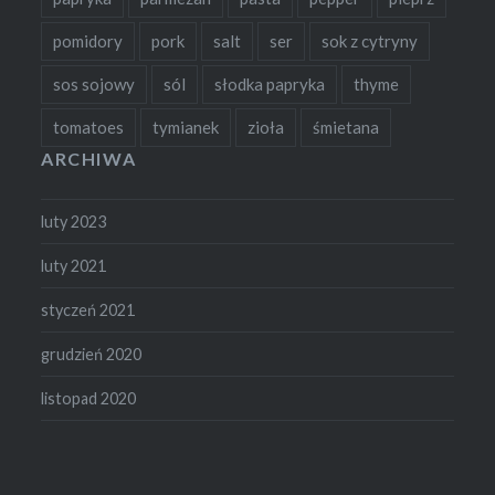
pomidory
pork
salt
ser
sok z cytryny
sos sojowy
sól
słodka papryka
thyme
tomatoes
tymianek
zioła
śmietana
ARCHIWA
luty 2023
luty 2021
styczeń 2021
grudzień 2020
listopad 2020