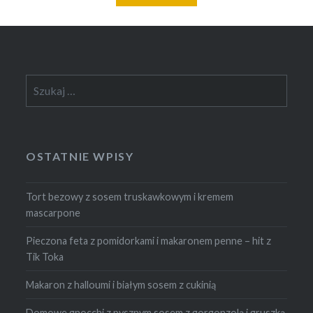
Szukaj:
OSTATNIE WPISY
Tort bezowy z sosem truskawkowym i kremem
mascarpone
Pieczona feta z pomidorkami i makaronem penne – hit z
Tik Toka
Makaron z halloumi i białym sosem z cukinią
Domowe gnocchi z pysznym sosem z gorgonzolą i gruszką