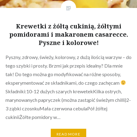
Krewetki z żółtą cukinią, żółtymi
pomidorami i makaronem casarecce.
Pyszne i kolorowe!
Pyszny, zdrowy, świeży, kolorowy, z dużą ilością warzyw – do
tego szybki i prosty. Brzmi jak przepis idealny? Dla mnie
tak! Do tego można go modyfikować na różne sposoby,
eksperymentować ze składnikami, do czego zachęcam
Składniki:10-12 dużych szarych krewetekKilka ostrych,
marynowanych papryczek (można zastąpić świeżym chilli)2-
3 ząbki czosnkuMała czerwona cebulaPół żółtej
cukiniiŻółte pomidory w…
READ MORE