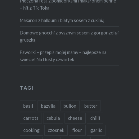
Pieczona feta z pomidorkami i makaronem penne
– hit z Tik Toka
Makaron z halloumi i białym sosem z cukinią
Domowe gnocchi z pysznym sosem z gorgonzolą i
gruszką
Faworki – przepis mojej mamy – najlepsze na
świecie! Na tłusty czwartek
TAGI
basil
bazylia
bulion
butter
carrots
cebula
cheese
chilli
cooking
czosnek
flour
garlic