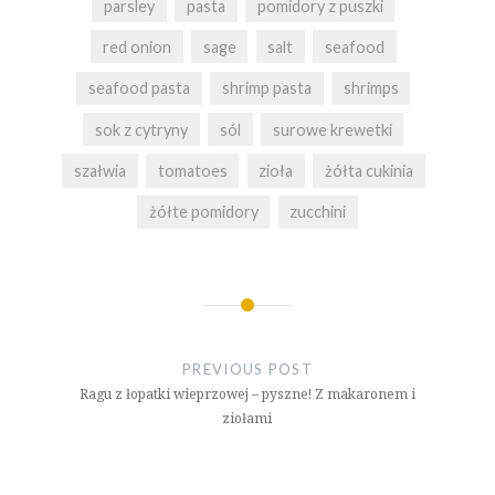
parsley
pasta
pomidory z puszki
red onion
sage
salt
seafood
seafood pasta
shrimp pasta
shrimps
sok z cytryny
sól
surowe krewetki
szałwia
tomatoes
zioła
żółta cukinia
żółte pomidory
zucchini
Nawigacja
wpisu
PREVIOUS POST
Ragu z łopatki wieprzowej – pyszne! Z makaronem i
ziołami