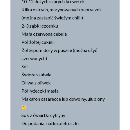
10-12 dużych szarych krewetek
Kilka ostrych, marynowanych papryczek
(można zastąpić świeżym chilli)
2-3 ząbki czosnku
Mała czerwona cebula
Pół żółtej cukinii
Żółte pomidory w puszce (można użyć
czerwonych)
Sól
Świeża szałwia
Oliwa z oliwek
Pół łyżeczki masła
Makaron casarecce lub dowolny, ulubiony
Sok z ćwiartki cytryny
Do podania: natka pietruszki