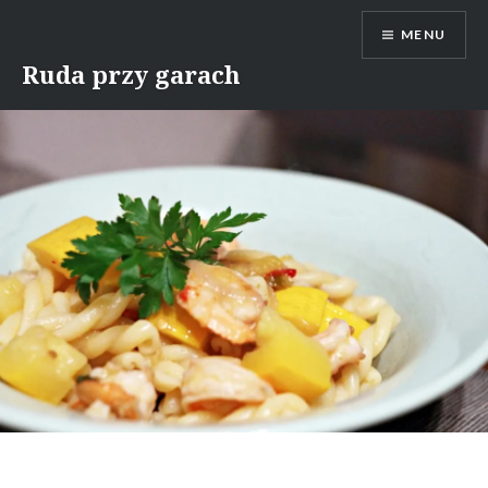
Skip
MENU
to
content
Ruda przy garach