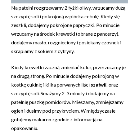
Na patelni rozgrzewamy 2 łyżki oliwy, wrzucamy dużą
szczyptę soli i pokrojoną w piórka cebulę. Kiedy się
zeszkli, dodajemy pokrojone papryczki. Po minucie
wrzucamy na środek krewetki (obrane z pancerzy),
dodajemy masło, rozgnieciony i posiekany czosnek i
skrapiamy z sokiem z cytryny.
Kiedy krewetki zaczną zmieniać kolor, przerzucamy je
na drugą stronę. Po minucie dodajemy pokrojoną w
kostkę cukinię i kilka porwanych liści
szałwii
,
oraz
szczyptę soli. Smażymy 2-3 minuty i dodajemy na
patelnię puszkę pomidorów. Mieszamy, zmniejszamy
ogień i dusimy pod przykryciem. W międzyczasie
gotujemy makaron zgodnie z informacją na
opakowaniu.