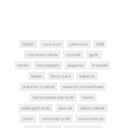
butter
casarecce
caserecce
chilli
czerwona cebula
czosnek
garlic
herbs
hot peppers
jalapenio
krewetki
lemon
lemon juice
makaron
makaron z cukinią
makaron z krewetkami
marynowane papryczki
masło
natka pietruszki
olive oil
oliwa z oliwek
onion
ostre papryczki
owoce morza