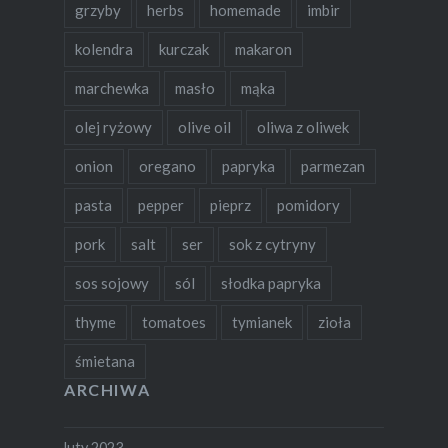
grzyby
herbs
homemade
imbir
kolendra
kurczak
makaron
marchewka
masło
mąka
olej ryżowy
olive oil
oliwa z oliwek
onion
oregano
papryka
parmezan
pasta
pepper
pieprz
pomidory
pork
salt
ser
sok z cytryny
sos sojowy
sól
słodka papryka
thyme
tomatoes
tymianek
zioła
śmietana
ARCHIWA
luty 2023