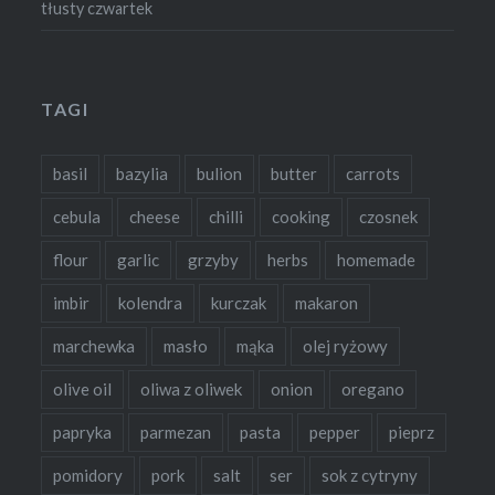
tłusty czwartek
TAGI
basil
bazylia
bulion
butter
carrots
cebula
cheese
chilli
cooking
czosnek
flour
garlic
grzyby
herbs
homemade
imbir
kolendra
kurczak
makaron
marchewka
masło
mąka
olej ryżowy
olive oil
oliwa z oliwek
onion
oregano
papryka
parmezan
pasta
pepper
pieprz
pomidory
pork
salt
ser
sok z cytryny