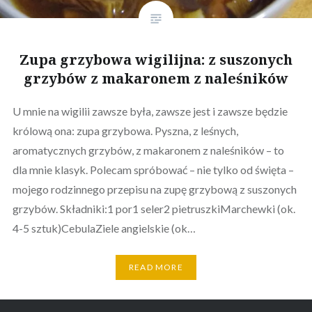
Zupa grzybowa wigilijna: z suszonych
grzybów z makaronem z naleśników
U mnie na wigilii zawsze była, zawsze jest i zawsze będzie
królową ona: zupa grzybowa. Pyszna, z leśnych,
aromatycznych grzybów, z makaronem z naleśników – to
dla mnie klasyk. Polecam spróbować – nie tylko od święta –
mojego rodzinnego przepisu na zupę grzybową z suszonych
grzybów. Składniki:1 por1 seler2 pietruszkiMarchewki (ok.
4-5 sztuk)CebulaZiele angielskie (ok…
READ MORE