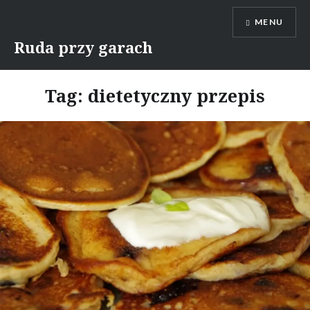
Skip
MENU
to
content
Ruda przy garach
Tag:
dietetyczny przepis