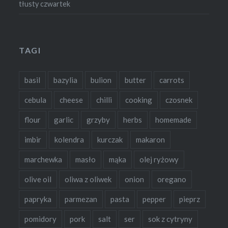
tłusty czwartek
TAGI
basil
bazylia
bulion
butter
carrots
cebula
cheese
chilli
cooking
czosnek
flour
garlic
grzyby
herbs
homemade
imbir
kolendra
kurczak
makaron
marchewka
masło
mąka
olej ryżowy
olive oil
oliwa z oliwek
onion
oregano
papryka
parmezan
pasta
pepper
pieprz
pomidory
pork
salt
ser
sok z cytryny