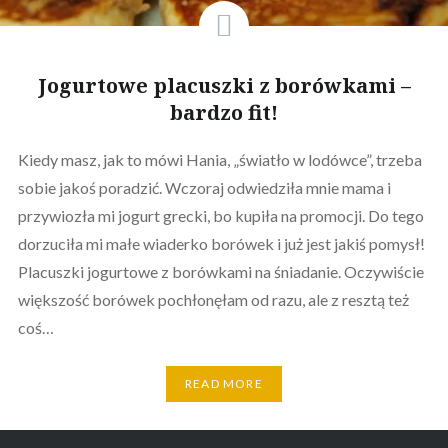
Jogurtowe placuszki z borówkami –
bardzo fit!
Kiedy masz, jak to mówi Hania, „światło w lodówce”, trzeba
sobie jakoś poradzić. Wczoraj odwiedziła mnie mama i
przywiozła mi jogurt grecki, bo kupiła na promocji. Do tego
dorzuciła mi małe wiaderko borówek i już jest jakiś pomysł!
Placuszki jogurtowe z borówkami na śniadanie. Oczywiście
większość borówek pochłonęłam od razu, ale z resztą też
coś…
READ MORE