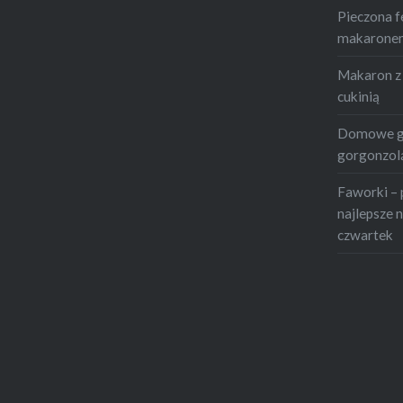
złotych
Pieczona f
makaronem 
Makaron z 
cukinią
Domowe gn
gorgonzolą
Faworki – 
najlepsze n
czwartek