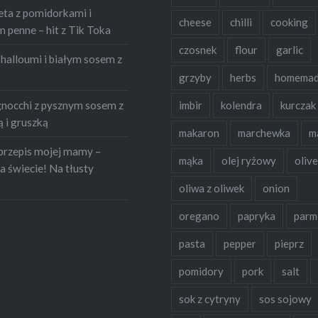
 w górę…
eta z pomidorkami i
cheese
chilli
cooking
penne – hit z Tik Toka
czosnek
flour
garlic
halloumi i białym sosem z
grzyby
herbs
homema
occhi z pysznym sosem z
imbir
kolendra
kurczak
 i gruszką
makaron
marchewka
m
przepis mojej mamy –
mąka
olej ryżowy
olive
a świecie! Na tłusty
oliwa z oliwek
onion
oregano
papryka
parm
pasta
pepper
pieprz
pomidory
pork
salt
sok z cytryny
sos sojowy