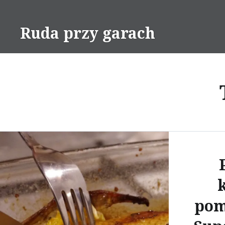
Skip
to
Ruda przy garach
content
pom