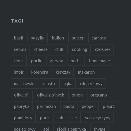
TAGI
basil
bazylia
bulion
butter
carrots
cebula
cheese
chilli
cooking
czosnek
flour
garlic
grzyby
herbs
homemade
imbir
kolendra
kurczak
makaron
marchewka
masło
mąka
olej ryżowy
olive oil
oliwa z oliwek
onion
oregano
papryka
parmezan
pasta
pepper
pieprz
pomidory
pork
salt
ser
sok z cytryny
sos sojowy
sól
słodka papryka
thyme