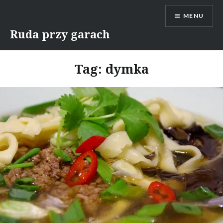
Skip
MENU
to
content
Ruda przy garach
Tag:
dymka