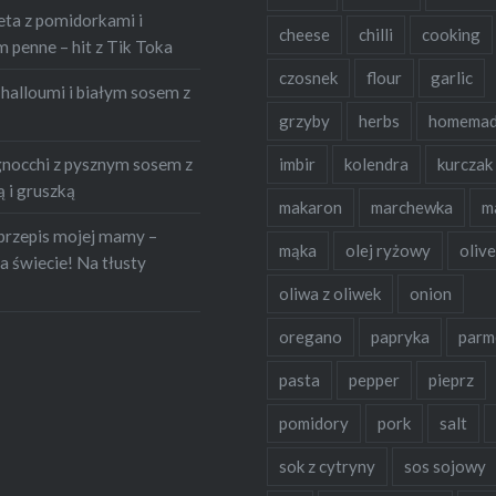
eta z pomidorkami i
cheese
chilli
cooking
penne – hit z Tik Toka
czosnek
flour
garlic
halloumi i białym sosem z
grzyby
herbs
homema
occhi z pysznym sosem z
imbir
kolendra
kurczak
 i gruszką
makaron
marchewka
m
przepis mojej mamy –
mąka
olej ryżowy
olive
a świecie! Na tłusty
oliwa z oliwek
onion
oregano
papryka
parm
pasta
pepper
pieprz
pomidory
pork
salt
sok z cytryny
sos sojowy