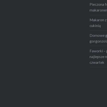
Pieczona f
makaronem 
Makaron z 
cukinią
Domowe gn
gorgonzolą
Faworki – 
najlepsze n
czwartek