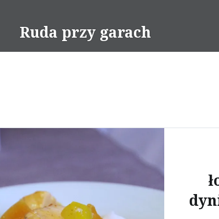
Skip
to
Ruda przy garach
content
ł
dyn