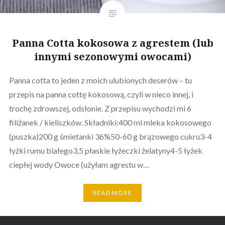
Panna Cotta kokosowa z agrestem (lub
innymi sezonowymi owocami)
Panna cotta to jeden z moich ulubionych deserów – tu
przepis na panna cottę kokosową, czyli w nieco innej, i
trochę zdrowszej, odsłonie. Z przepisu wychodzi mi 6
filiżanek / kieliszków. Składniki:400 ml mleka kokosowego
(puszka)200 g śmietanki 36%50-60 g brązowego cukru3-4
łyżki rumu białego3,5 płaskie łyżeczki żelatyny4-5 łyżek
ciepłej wody Owoce (użyłam agrestu w…
READ MORE