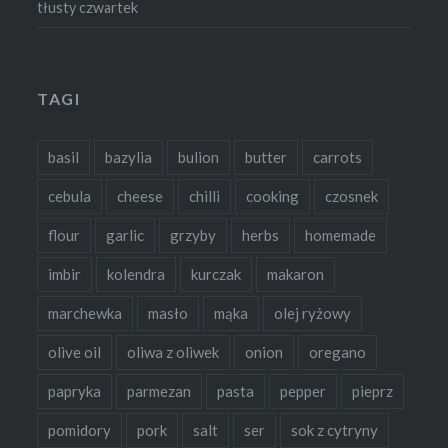
tłusty czwartek
TAGI
basil
bazylia
bulion
butter
carrots
cebula
cheese
chilli
cooking
czosnek
flour
garlic
grzyby
herbs
homemade
imbir
kolendra
kurczak
makaron
marchewka
masło
mąka
olej ryżowy
olive oil
oliwa z oliwek
onion
oregano
papryka
parmezan
pasta
pepper
pieprz
pomidory
pork
salt
ser
sok z cytryny