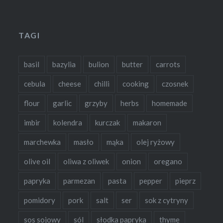
TAGI
basil
bazylia
bulion
butter
carrots
cebula
cheese
chilli
cooking
czosnek
flour
garlic
grzyby
herbs
homemade
imbir
kolendra
kurczak
makaron
marchewka
masło
mąka
olej ryżowy
olive oil
oliwa z oliwek
onion
oregano
papryka
parmezan
pasta
pepper
pieprz
pomidory
pork
salt
ser
sok z cytryny
sos sojowy
sól
słodka papryka
thyme