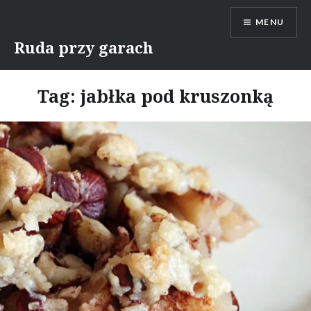
Skip
MENU
to
content
Ruda przy garach
Tag:
jabłka pod kruszonką