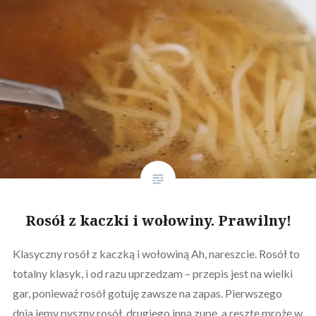
Rosół z kaczki i wołowiny. Prawilny!
Klasyczny rosół z kaczką i wołowiną Ah, nareszcie. Rosół to
totalny klasyk, i od razu uprzedzam – przepis jest na wielki
gar, ponieważ rosół gotuję zawsze na zapas. Pierwszego
dnia jemy pyszny rosół, drugiego inną zupę, a resztę mrożę w