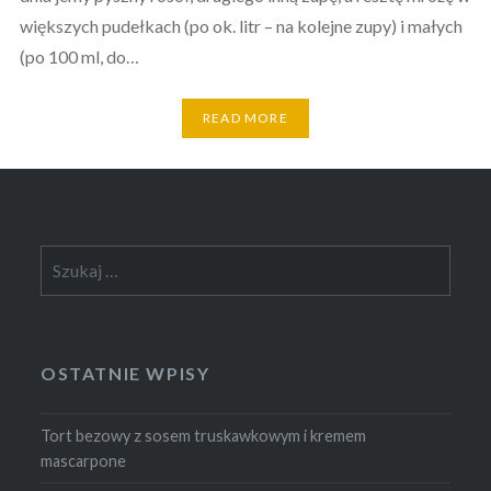
większych pudełkach (po ok. litr – na kolejne zupy) i małych
(po 100 ml, do…
READ MORE
Szukaj:
OSTATNIE WPISY
Tort bezowy z sosem truskawkowym i kremem
mascarpone