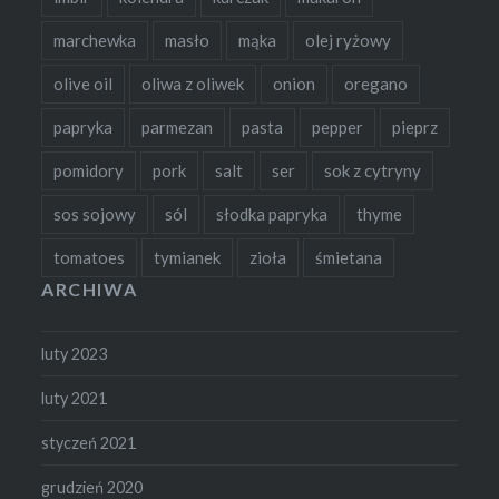
marchewka
masło
mąka
olej ryżowy
olive oil
oliwa z oliwek
onion
oregano
papryka
parmezan
pasta
pepper
pieprz
pomidory
pork
salt
ser
sok z cytryny
sos sojowy
sól
słodka papryka
thyme
tomatoes
tymianek
zioła
śmietana
ARCHIWA
luty 2023
luty 2021
styczeń 2021
grudzień 2020