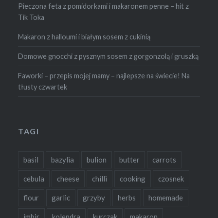
Pieczona feta z pomidorkami i makaronem penne – hit z
Tik Toka
Makaron z halloumi i białym sosem z cukinią
Domowe gnocchi z pysznym sosem z gorgonzolą i gruszką
Faworki – przepis mojej mamy – najlepsze na świecie! Na
tłusty czwartek
TAGI
basil
bazylia
bulion
butter
carrots
cebula
cheese
chilli
cooking
czosnek
flour
garlic
grzyby
herbs
homemade
imbir
kolendra
kurczak
makaron