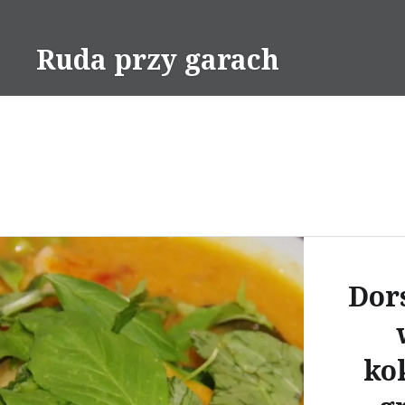
Skip
to
Ruda przy garach
content
Dor
ko