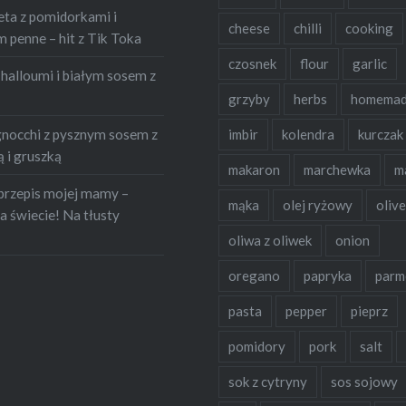
owały mnie warsztaty
eta z pomidorkami i
cheese
chilli
cooking
penne – hit z Tik Toka
e Darii Ładochy, które
czosnek
flour
garlic
ie polecam. Myślę, że
halloumi i białym sosem z
 się przyjąć do serca do
grzyby
herbs
homema
ałkiem sporo porad
occhi z pysznym sosem z
imbir
kolendra
kurczak
ych, które…
 i gruszką
makaron
marchewka
m
przepis mojej mamy –
mąka
olej ryżowy
olive
a świecie! Na tłusty
oliwa z oliwek
onion
oregano
papryka
parm
pasta
pepper
pieprz
pomidory
pork
salt
sok z cytryny
sos sojowy