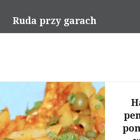
Skip
to
Ruda przy garach
content
H
pen
po