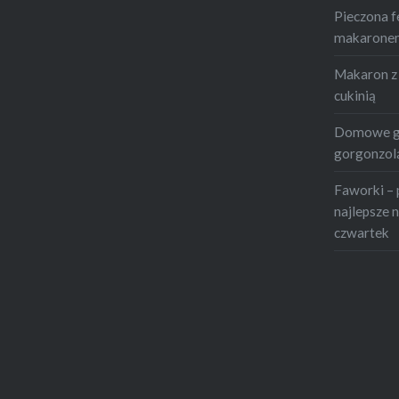
Pieczona f
miłośnik
makaronem 
chcieć…
Makaron z 
cukinią
Domowe gn
gorgonzolą
Faworki – 
najlepsze n
czwartek