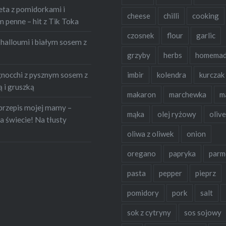
eta z pomidorkami i
om. Ale! Wystarczy
cheese
chilli
cooking
penne – hit z Tik Toka
czosnek
flour
garlic
halloumi i białym sosem z
grzyby
herbs
homema
occhi z pysznym sosem z
imbir
kolendra
kurczak
 i gruszką
makaron
marchewka
m
przepis mojej mamy –
mąka
olej ryżowy
olive
a świecie! Na tłusty
oliwa z oliwek
onion
oregano
papryka
parm
pasta
pepper
pieprz
pomidory
pork
salt
sok z cytryny
sos sojowy