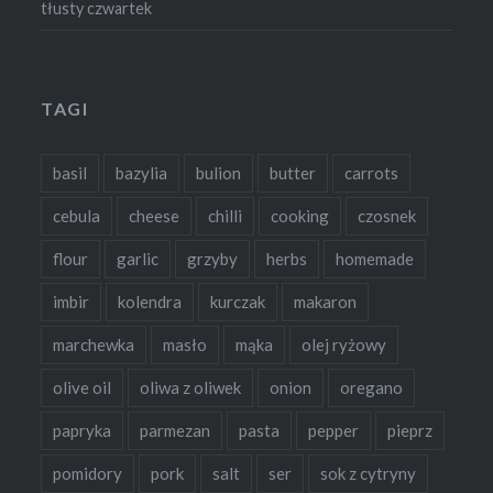
tłusty czwartek
TAGI
basil
bazylia
bulion
butter
carrots
cebula
cheese
chilli
cooking
czosnek
flour
garlic
grzyby
herbs
homemade
imbir
kolendra
kurczak
makaron
marchewka
masło
mąka
olej ryżowy
olive oil
oliwa z oliwek
onion
oregano
papryka
parmezan
pasta
pepper
pieprz
pomidory
pork
salt
ser
sok z cytryny