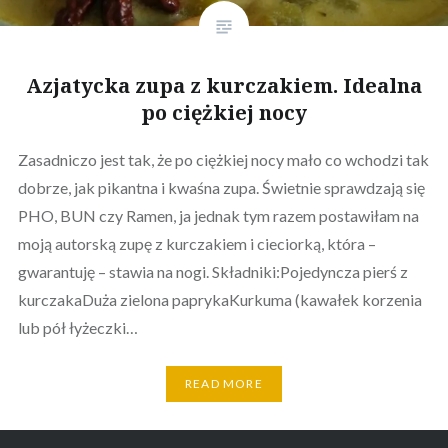
Azjatycka zupa z kurczakiem. Idealna
po ciężkiej nocy
Zasadniczo jest tak, że po ciężkiej nocy mało co wchodzi tak
dobrze, jak pikantna i kwaśna zupa. Świetnie sprawdzają się
PHO, BUN czy Ramen, ja jednak tym razem postawiłam na
moją autorską zupę z kurczakiem i cieciorką, która –
gwarantuję – stawia na nogi. Składniki:Pojedyncza pierś z
kurczakaDuża zielona paprykaKurkuma (kawałek korzenia
lub pół łyżeczki…
READ MORE