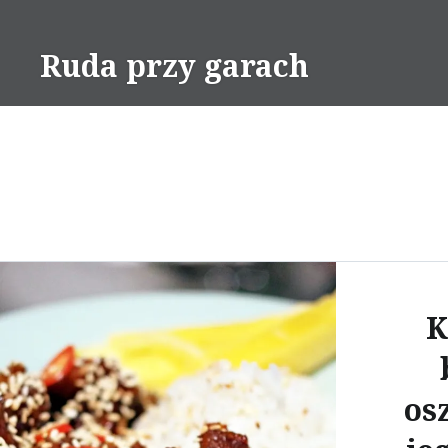
Skip
to
Ruda przy garach
content
K
os