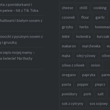
eta z pomidorkami i
cheese
chilli
cooking
penne – hit z Tik Toka
czosnek
flour
garlic
halloumi i białym sosem z
grzyby
herbs
homema
occhi z pysznym sosem z
imbir
kolendra
kurczak
 i gruszką
makaron
marchewka
m
przepis mojej mamy –
mąka
olej ryżowy
olive
a świecie! Na tłusty
oliwa z oliwek
onion
oregano
papryka
parm
pasta
pepper
pieprz
pomidory
pork
salt
sok z cytryny
sos sojowy