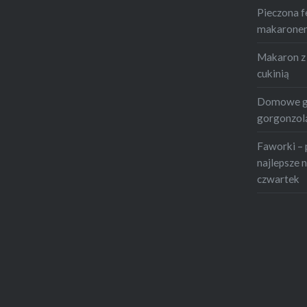
Pieczona f
makaronem 
Makaron z 
cukinią
Domowe gn
gorgonzolą
Faworki – 
najlepsze n
czwartek