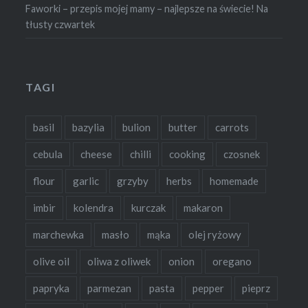
Faworki – przepis mojej mamy – najlepsze na świecie! Na
tłusty czwartek
TAGI
basil
bazylia
bulion
butter
carrots
cebula
cheese
chilli
cooking
czosnek
flour
garlic
grzyby
herbs
homemade
imbir
kolendra
kurczak
makaron
marchewka
masło
mąka
olej ryżowy
olive oil
oliwa z oliwek
onion
oregano
papryka
parmezan
pasta
pepper
pieprz