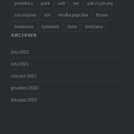
pomidory
pork
salt
ser
sok z cytryny
sos sojowy
sól
słodka papryka
thyme
tomatoes
tymianek
zioła
śmietana
ARCHIWA
luty 2023
luty 2021
styczeń 2021
grudzień 2020
listopad 2020