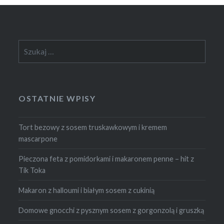
Szukaj:
OSTATNIE WPISY
Tort bezowy z sosem truskawkowym i kremem
mascarpone
Pieczona feta z pomidorkami i makaronem penne – hit z
Tik Toka
Makaron z halloumi i białym sosem z cukinią
Domowe gnocchi z pysznym sosem z gorgonzolą i gruszką