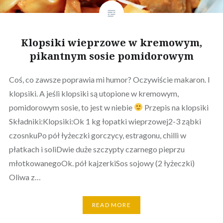
Klopsiki wieprzowe w kremowym,
pikantnym sosie pomidorowym
Coś, co zawsze poprawia mi humor? Oczywiście makaron. I
klopsiki. A jeśli klopsiki są utopione w kremowym,
pomidorowym sosie, to jest w niebie
Przepis na klopsiki
Składniki:Klopsiki:Ok 1 kg łopatki wieprzowej2-3 ząbki
czosnkuPo pół łyżeczki gorczycy, estragonu, chilli w
płatkach i soliDwie duże szczypty czarnego pieprzu
młotkowanegoOk. pół kajzerkiSos sojowy (2 łyżeczki)
Oliwa z…
READ MORE