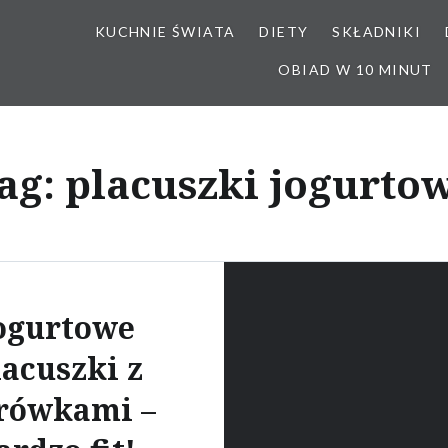
KUCHNIE ŚWIATA
DIETY
SKŁADNIKI
OBIAD W 10 MINUT
ag:
placuszki jogurto
ogurtowe
lacuszki z
rówkami –