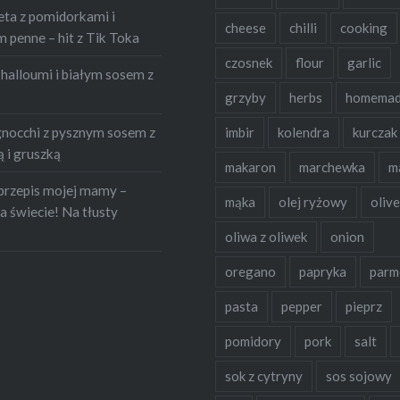
eta z pomidorkami i
cheese
chilli
cooking
penne – hit z Tik Toka
czosnek
flour
garlic
halloumi i białym sosem z
grzyby
herbs
homema
occhi z pysznym sosem z
imbir
kolendra
kurczak
 i gruszką
makaron
marchewka
m
przepis mojej mamy –
mąka
olej ryżowy
olive
a świecie! Na tłusty
oliwa z oliwek
onion
oregano
papryka
parm
pasta
pepper
pieprz
pomidory
pork
salt
sok z cytryny
sos sojowy