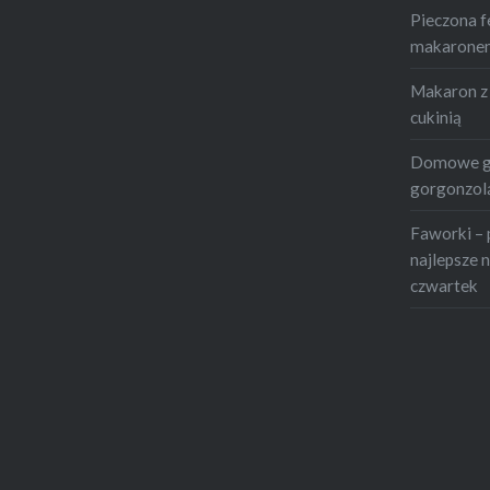
Pieczona f
makaronem 
Makaron z 
cukinią
Domowe gn
gorgonzolą
Faworki – 
najlepsze n
czwartek