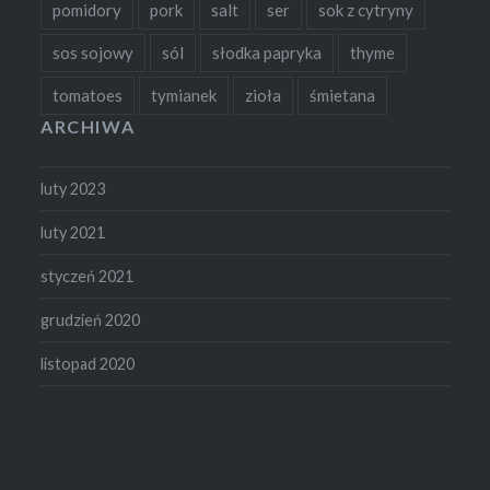
pomidory
pork
salt
ser
sok z cytryny
sos sojowy
sól
słodka papryka
thyme
tomatoes
tymianek
zioła
śmietana
ARCHIWA
luty 2023
luty 2021
styczeń 2021
grudzień 2020
listopad 2020