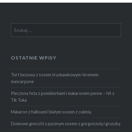
Szukaj:
OSTATNIE WPISY
Tort bezowy z sosem truskawkowym i kremem
mascarpone
Pieczona feta z pomidorkami i makaronem penne – hit z
Tik Toka
Makaron z halloumi i białym sosem z cukinią
Domowe gnocchi z pysznym sosem z gorgonzolą i gruszką