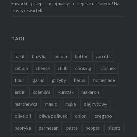
Faworki – przepis mojej mamy – najlepsze na świecie! Na
tłusty czwartek
TAGI
basil
bazylia
bulion
butter
carrots
cebula
cheese
chilli
cooking
czosnek
flour
garlic
grzyby
herbs
homemade
imbir
kolendra
kurczak
makaron
marchewka
masło
mąka
olej ryżowy
olive oil
oliwa z oliwek
onion
oregano
papryka
parmezan
pasta
pepper
pieprz