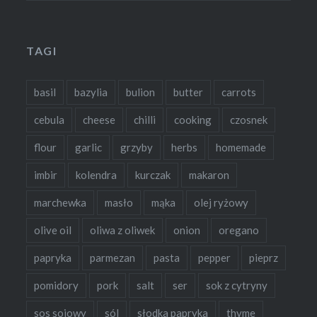
TAGI
basil
bazylia
bulion
butter
carrots
cebula
cheese
chilli
cooking
czosnek
flour
garlic
grzyby
herbs
homemade
imbir
kolendra
kurczak
makaron
marchewka
masło
mąka
olej ryżowy
olive oil
oliwa z oliwek
onion
oregano
papryka
parmezan
pasta
pepper
pieprz
pomidory
pork
salt
ser
sok z cytryny
sos sojowy
sól
słodka papryka
thyme