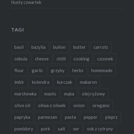
tłusty czwartek
TAGI
basil
bazylia
bulion
butter
carrots
cebula
cheese
chilli
cooking
czosnek
flour
garlic
grzyby
herbs
homemade
imbir
kolendra
kurczak
makaron
marchewka
masło
mąka
olej ryżowy
olive oil
oliwa z oliwek
onion
oregano
papryka
parmezan
pasta
pepper
pieprz
pomidory
pork
salt
ser
sok z cytryny