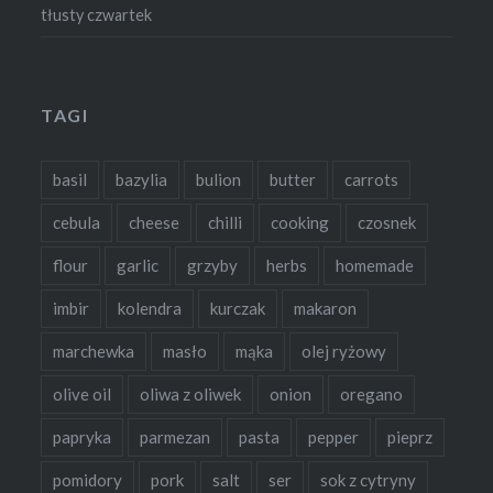
tłusty czwartek
TAGI
basil
bazylia
bulion
butter
carrots
cebula
cheese
chilli
cooking
czosnek
flour
garlic
grzyby
herbs
homemade
imbir
kolendra
kurczak
makaron
marchewka
masło
mąka
olej ryżowy
olive oil
oliwa z oliwek
onion
oregano
papryka
parmezan
pasta
pepper
pieprz
pomidory
pork
salt
ser
sok z cytryny