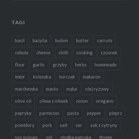
TAGI
basil
bazylia
bulion
butter
carrots
cebula
cheese
chilli
cooking
czosnek
flour
garlic
grzyby
herbs
homemade
imbir
kolendra
kurczak
makaron
marchewka
masło
mąka
olej ryżowy
olive oil
oliwa z oliwek
onion
oregano
papryka
parmezan
pasta
pepper
pieprz
pomidory
pork
salt
ser
sok z cytryny
sos sojowy
sól
słodka papryka
thyme