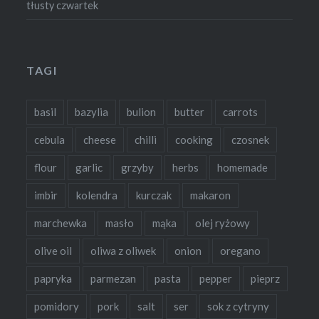
tłusty czwartek
TAGI
basil
bazylia
bulion
butter
carrots
cebula
cheese
chilli
cooking
czosnek
flour
garlic
grzyby
herbs
homemade
imbir
kolendra
kurczak
makaron
marchewka
masło
mąka
olej ryżowy
olive oil
oliwa z oliwek
onion
oregano
papryka
parmezan
pasta
pepper
pieprz
pomidory
pork
salt
ser
sok z cytryny