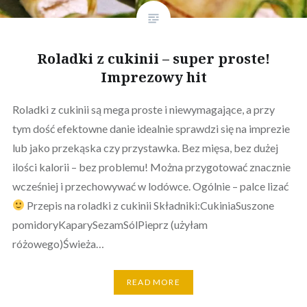
Roladki z cukinii – super proste!
Imprezowy hit
Roladki z cukinii są mega proste i niewymagające, a przy
tym dość efektowne danie idealnie sprawdzi się na imprezie
lub jako przekąska czy przystawka. Bez mięsa, bez dużej
ilości kalorii – bez problemu! Można przygotować znacznie
wcześniej i przechowywać w lodówce. Ogólnie – palce lizać
Przepis na roladki z cukinii Składniki:CukiniaSuszone
pomidoryKaparySezamSólPieprz (użyłam
różowego)Świeża…
READ MORE