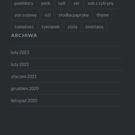
pomidory
pork
salt
ser
sok z cytryny
sos sojowy
sól
słodka papryka
thyme
tomatoes
tymianek
zioła
śmietana
ARCHIWA
luty 2023
luty 2021
styczeń 2021
grudzień 2020
listopad 2020