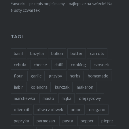
Faworki – przepis mojej mamy – najlepsze na świecie! Na
tłusty czwartek
TAGI
basil
bazylia
bulion
butter
carrots
cebula
cheese
chilli
cooking
czosnek
flour
garlic
grzyby
herbs
homemade
imbir
kolendra
kurczak
makaron
marchewka
masło
mąka
olej ryżowy
olive oil
oliwa z oliwek
onion
oregano
papryka
parmezan
pasta
pepper
pieprz