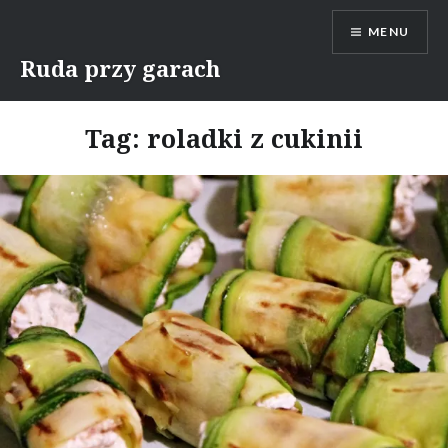
Skip
MENU
to
content
Ruda przy garach
Tag:
roladki z cukinii