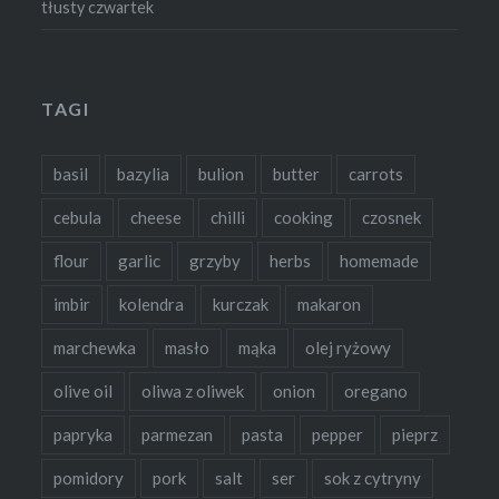
tłusty czwartek
TAGI
basil
bazylia
bulion
butter
carrots
cebula
cheese
chilli
cooking
czosnek
flour
garlic
grzyby
herbs
homemade
imbir
kolendra
kurczak
makaron
marchewka
masło
mąka
olej ryżowy
olive oil
oliwa z oliwek
onion
oregano
papryka
parmezan
pasta
pepper
pieprz
pomidory
pork
salt
ser
sok z cytryny