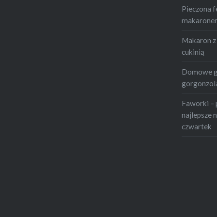
oregan
Pieczona f
makaronem 
Makaron z 
cukinią
Domowe gn
gorgonzolą
Faworki – 
najlepsze n
czwartek