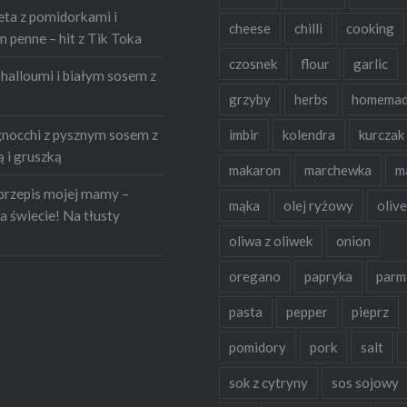
oCzerwone…
eta z pomidorkami i
cheese
chilli
cooking
penne – hit z Tik Toka
czosnek
flour
garlic
halloumi i białym sosem z
grzyby
herbs
homema
occhi z pysznym sosem z
imbir
kolendra
kurczak
 i gruszką
makaron
marchewka
m
przepis mojej mamy –
mąka
olej ryżowy
olive
a świecie! Na tłusty
oliwa z oliwek
onion
oregano
papryka
parm
pasta
pepper
pieprz
pomidory
pork
salt
sok z cytryny
sos sojowy