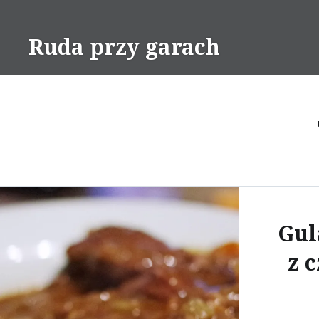
Skip
to
Ruda przy garach
content
Gul
z 