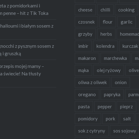
eta z pomidorkami i
cheese
chilli
cooking
penne – hit z Tik Toka
czosnek
flour
garlic
halloumi i białym sosem z
grzyby
herbs
homema
occhi z pysznym sosem z
imbir
kolendra
kurczak
 i gruszką
makaron
marchewka
m
przepis mojej mamy –
mąka
olej ryżowy
olive
a świecie! Na tłusty
oliwa z oliwek
onion
oregano
papryka
parm
pasta
pepper
pieprz
pomidory
pork
salt
sok z cytryny
sos sojowy