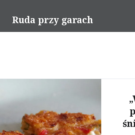
Skip
to
Ruda przy garach
content
„
p
śn