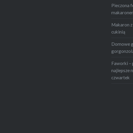
Pieczona f
makaronem 
Makaron z 
cukinią
Domowe gn
gorgonzolą
Faworki – 
najlepsze n
czwartek