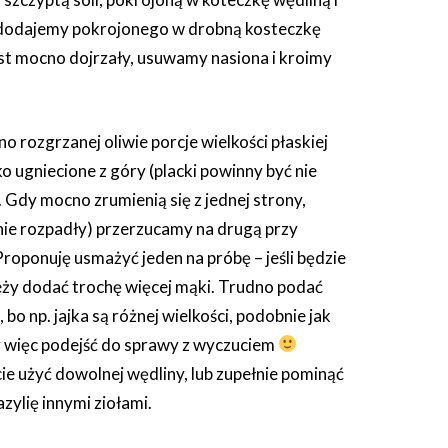
 dodajemy pokrojonego w drobną kosteczkę
est mocno dojrzały, usuwamy nasiona i kroimy
rozgrzanej oliwie porcje wielkości płaskiej
ko ugniecione z góry (placki powinny być nie
. Gdy mocno zrumienią się z jednej strony,
 nie rozpadły) przerzucamy na drugą przy
roponuję usmażyć jeden na próbę – jeśli będzie
leży dodać trochę więcej mąki. Trudno podać
 bo np. jajka są różnej wielkości, podobnie jak
 więc podejść do sprawy z wyczuciem
ie użyć dowolnej wędliny, lub zupełnie pominąć
azylię innymi ziołami.