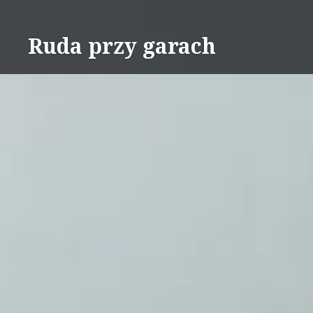
Skip
to
Ruda przy garach
content