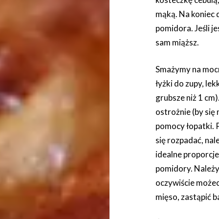
mąką. Na koniec
pomidora. Jeśli j
sam miąższ.
Smażymy na mocno 
łyżki do zupy, lek
grubsze niż 1 cm)
ostrożnie (by się
pomocy łopatki. P
się rozpadać, na
idealne proporcje,
pomidory. Należy
oczywiście możec
mięso, zastąpić b