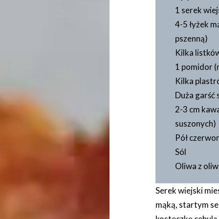
1 serek wiej
4-5 łyżek m
pszenną)
Kilka listkó
1 pomidor (
Kilka plast
Duża garść 
2-3 cm kawał
suszonych)
Pół czerwone
Sól
Oliwa z oli
Serek wiejski mie
mąką, startym se
kosteczkę cebulą,