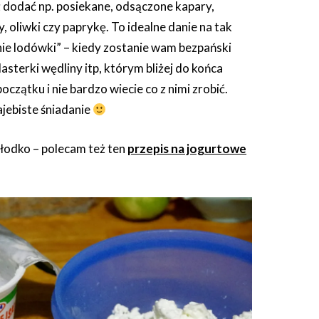
 dodać np. posiekane, odsączone kapary,
 oliwki czy paprykę. To idealne danie na tak
ie lodówki” – kiedy zostanie wam bezpański
lasterki wędliny itp, którym bliżej do końca
oczątku i nie bardzo wiecie co z nimi zrobić.
jebiste śniadanie
 słodko – polecam też ten
przepis na jogurtowe