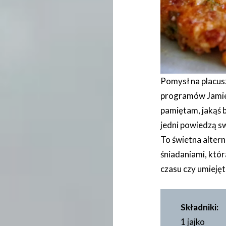
Pomysł na placus
programów Jamieg
pamiętam, jakąś b
jedni powiedzą sw
To świetna alter
śniadaniami, któ
czasu czy umieję
Składniki:
1 jajko