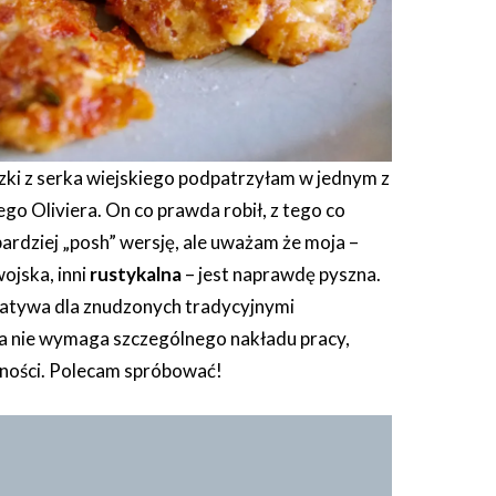
zki z serka wiejskiego podpatrzyłam w jednym z
o Oliviera. On co prawda robił, z tego co
ardziej „posh” wersję, ale uważam że moja –
ojska, inni
rustykalna
– jest naprawdę pyszna.
natywa dla znudzonych tradycyjnymi
ra nie wymaga szczególnego nakładu pracy,
tności. Polecam spróbować!