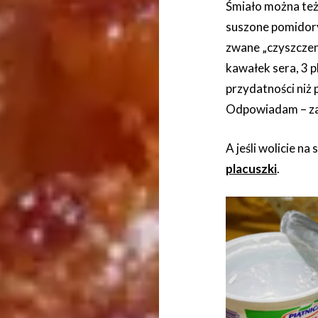
Śmiało można też
suszone pomidory,
zwane „czyszczen
kawałek sera, 3 p
przydatności niż p
Odpowiadam – za
A jeśli wolicie na
placuszki
.