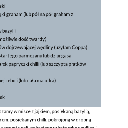
ski
ąki graham (lub pół na pół graham z
w bazylii
możliwie dość twardy)
rów dojrzewającej wędliny (użyłam Coppa)
startego parmezanu lub dziurgasa
ek papryczki chilli (lub szczypta płatków
j cebuli (lub cała malutka)
wek
szamy w misce z jajkiem, posiekaną bazylią,
rem, posiekanym chilli, pokrojoną w drobną
 szczyptą soli, pokrojoną w koteczkę wędliną i