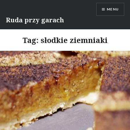
Skip
MENU
to
content
Ruda przy garach
Tag:
słodkie ziemniaki