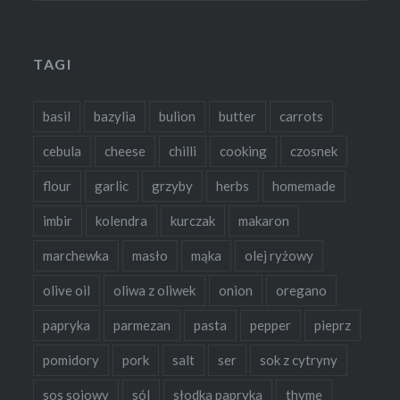
TAGI
basil
bazylia
bulion
butter
carrots
cebula
cheese
chilli
cooking
czosnek
flour
garlic
grzyby
herbs
homemade
imbir
kolendra
kurczak
makaron
marchewka
masło
mąka
olej ryżowy
olive oil
oliwa z oliwek
onion
oregano
papryka
parmezan
pasta
pepper
pieprz
pomidory
pork
salt
ser
sok z cytryny
sos sojowy
sól
słodka papryka
thyme