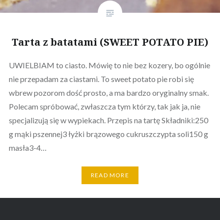
Tarta z batatami (SWEET POTATO PIE)
UWIELBIAM to ciasto. Mówię to nie bez kozery, bo ogólnie
nie przepadam za ciastami. To sweet potato pie robi się
wbrew pozorom dość prosto, a ma bardzo oryginalny smak.
Polecam spróbować, zwłaszcza tym którzy, tak jak ja, nie
specjalizują się w wypiekach. Przepis na tartę Składniki:250
g mąki pszennej3 łyżki brązowego cukruszczypta soli150 g
masła3-4…
READ MORE