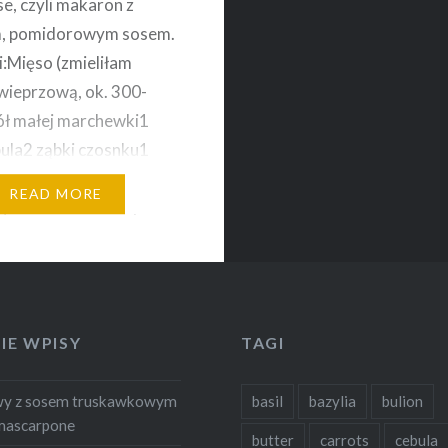
e, czyli makaron z
, pomidorowym sosem.
i:Mięso (zmieliłam
wieprzową, ok. 300-
ół małej marchewki1
ula2 ząbki czosnku1
selera
READ MORE
oSólSuszona bazylia i
OliwaKartonik passaty
wejChilli w płatkach
spaghettiStarty ser
n lub inny podobnego
IE WPISY
TAGI
eża bazylia Selera i
obieramy, i razem z
wy z sosem truskawkowym
basil
bazylia
bulion
roimy w drobną
mascarpone
kę….
butter
carrots
cebula