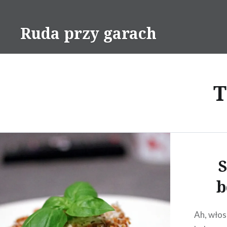
Skip
to
Ruda przy garach
content
T
S
b
Ah, włos