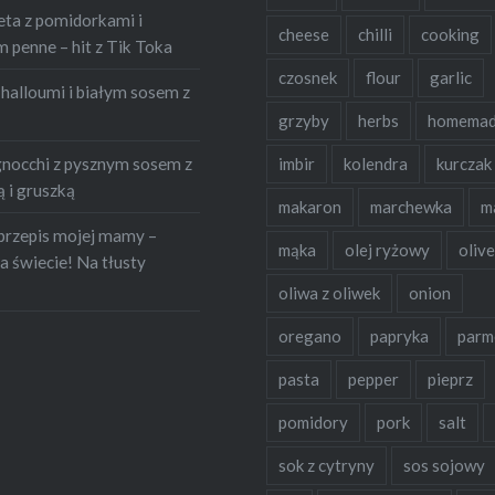
eta z pomidorkami i
cheese
chilli
cooking
penne – hit z Tik Toka
czosnek
flour
garlic
halloumi i białym sosem z
grzyby
herbs
homema
occhi z pysznym sosem z
imbir
kolendra
kurczak
 i gruszką
makaron
marchewka
m
przepis mojej mamy –
mąka
olej ryżowy
olive
a świecie! Na tłusty
oliwa z oliwek
onion
oregano
papryka
parm
pasta
pepper
pieprz
pomidory
pork
salt
sok z cytryny
sos sojowy