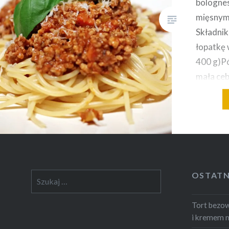
bolognes
mięsnym
Składnik
łopatkę 
400 g)P
mała ceb
gałązka 
nacioweg
oregano
pomidoro
Makaron 
(parmeza
OSTATN
Szukaj:
typu)Świ
marchew 
Tort bezo
cebulą k
i kremem 
kostecz