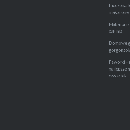
Pieczona f
makaronem 
Makaron z 
cukinią
Domowe gn
gorgonzolą
Faworki – 
najlepsze n
czwartek