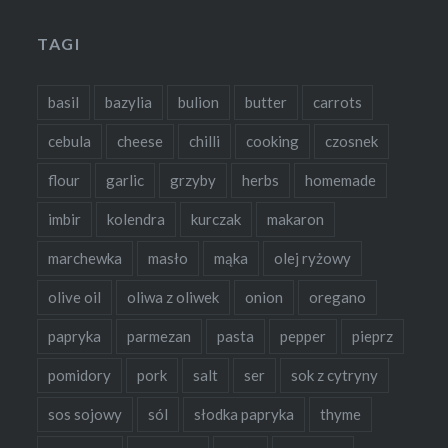
TAGI
basil
bazylia
bulion
butter
carrots
cebula
cheese
chilli
cooking
czosnek
flour
garlic
grzyby
herbs
homemade
imbir
kolendra
kurczak
makaron
marchewka
masło
mąka
olej ryżowy
olive oil
oliwa z oliwek
onion
oregano
papryka
parmezan
pasta
pepper
pieprz
pomidory
pork
salt
ser
sok z cytryny
sos sojowy
sól
słodka papryka
thyme