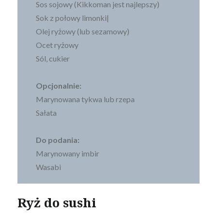
Sos sojowy (Kikkoman jest najlepszy)
Sok z połowy limonki|
Olej ryżowy (lub sezamowy)
Ocet ryżowy
Sól, cukier
Opcjonalnie:
Marynowana tykwa lub rzepa
Sałata
Do podania:
Marynowany imbir
Wasabi
Ryż do sushi