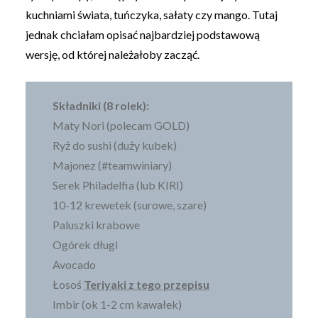
kuchniami świata, tuńczyka, sałaty czy mango. Tutaj
jednak chciałam opisać najbardziej podstawową
wersję, od której należałoby zacząć.
Składniki (8 rolek):
Maty Nori (polecam GOLD)
Ryż do sushi (duży kubek)
Majonez (#teamwiniary)
Serek Philadelfia (lub KIRI)
10-12 krewetek (surowe, szare)
Paluszki krabowe
Ogórek długi
Avocado
Łosoś
Teriyaki z tego przepisu
Imbir (ok 1-2 cm kawałek)