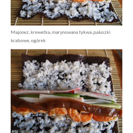
Majonez, krewetka, marynowana tykwa, paluszki
krabowe, ogórek