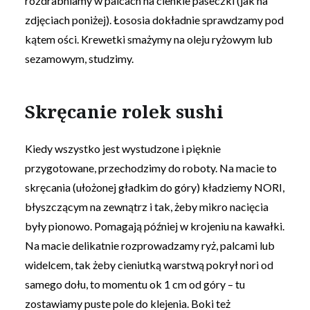
rozdrabniamy w palcach na cienkie paseczki (jak na
zdjęciach poniżej). Łososia dokładnie sprawdzamy pod
kątem ości. Krewetki smażymy na oleju ryżowym lub
sezamowym, studzimy.
Skręcanie rolek sushi
Kiedy wszystko jest wystudzone i pięknie
przygotowane, przechodzimy do roboty. Na macie to
skręcania (ułożonej gładkim do góry) kładziemy NORI,
błyszczącym na zewnątrz i tak, żeby mikro nacięcia
były pionowo. Pomagają później w krojeniu na kawałki.
Na macie delikatnie rozprowadzamy ryż, palcami lub
widelcem, tak żeby cieniutką warstwą pokrył nori od
samego dołu, to momentu ok 1 cm od góry – tu
zostawiamy puste pole do klejenia. Boki też