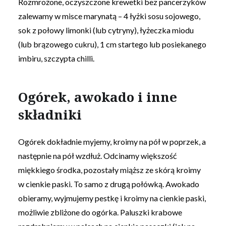
Rozmrożone, oczyszczone krewetki bez pancerzyków
zalewamy w misce marynatą – 4 łyżki sosu sojowego,
sok z połowy limonki (lub cytryny), łyżeczka miodu
(lub brązowego cukru), 1 cm startego lub posiekanego
imbiru, szczypta chilli.
Ogórek, awokado i inne
składniki
Ogórek dokładnie myjemy, kroimy na pół w poprzek, a
następnie na pół wzdłuż. Odcinamy większość
miękkiego środka, pozostały miąższ ze skórą kroimy
w cienkie paski. To samo z drugą połówką. Awokado
obieramy, wyjmujemy pestkę i kroimy na cienkie paski,
możliwie zbliżone do ogórka. Paluszki krabowe