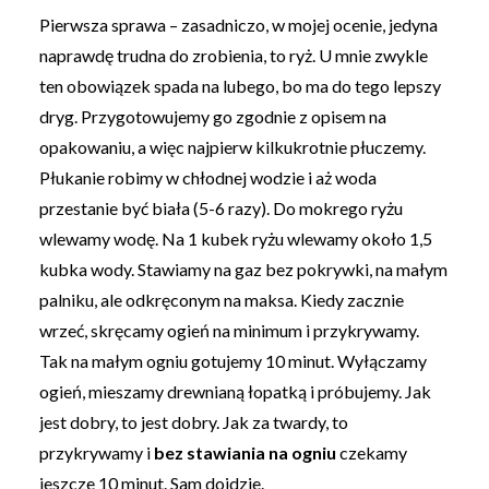
Pierwsza sprawa – zasadniczo, w mojej ocenie, jedyna
naprawdę trudna do zrobienia, to ryż. U mnie zwykle
ten obowiązek spada na lubego, bo ma do tego lepszy
dryg. Przygotowujemy go zgodnie z opisem na
opakowaniu, a więc najpierw kilkukrotnie płuczemy.
Płukanie robimy w chłodnej wodzie i aż woda
przestanie być biała (5-6 razy). Do mokrego ryżu
wlewamy wodę. Na 1 kubek ryżu wlewamy około 1,5
kubka wody. Stawiamy na gaz bez pokrywki, na małym
palniku, ale odkręconym na maksa. Kiedy zacznie
wrzeć, skręcamy ogień na minimum i przykrywamy.
Tak na małym ogniu gotujemy 10 minut. Wyłączamy
ogień, mieszamy drewnianą łopatką i próbujemy. Jak
jest dobry, to jest dobry. Jak za twardy, to
przykrywamy i
bez stawiania na ogniu
czekamy
jeszcze 10 minut. Sam dojdzie.