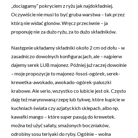
„dociągamy” pokryciem z ryżu jak najdokładniej.
Oczywiście nie musi to być gruba warstwa – tak przez
którą nie widać glonów. Wręcz przeciwnie – ja
proponuję nie za dużo ryżu, za to dużo składników.
Następnie układamy składniki około 2 cm od dołu – w
zasadniczo dowolnych konfiguracjach, ale – najpierw
dajemy serek LUB majonez. Później już raczej dowolnie
– moje propozycje to majonez-łosoś-ogórek, serek-
krewetka-awokado, awokado-ogórek-paluszki
krabowe. Ale serio, wszystko co lubicie jest ok. Często
daję też marynowaną rzepę lub tykwę, które kupicie w
kuchniach świata czy azjatyckich sklepach, albo np.
kawałki mango – które super pasują do krewetek.
można też użyć sałaty, smażonych boczniaków,
odrobiny sosu teriyaki do ryby. Ogólnie – wolna