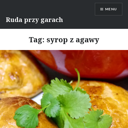
Skip
MENU
to
content
Ruda przy garach
Tag:
syrop z agawy