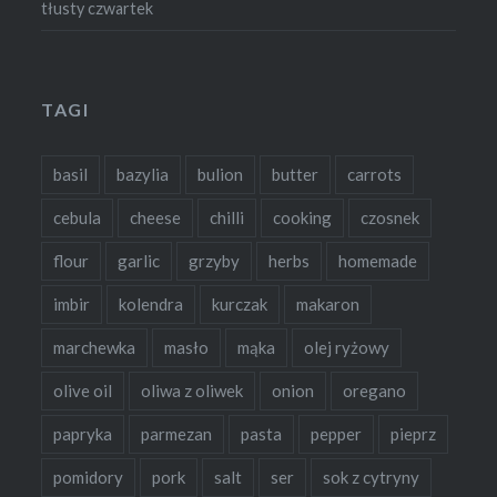
tłusty czwartek
TAGI
basil
bazylia
bulion
butter
carrots
cebula
cheese
chilli
cooking
czosnek
flour
garlic
grzyby
herbs
homemade
imbir
kolendra
kurczak
makaron
marchewka
masło
mąka
olej ryżowy
olive oil
oliwa z oliwek
onion
oregano
papryka
parmezan
pasta
pepper
pieprz
pomidory
pork
salt
ser
sok z cytryny