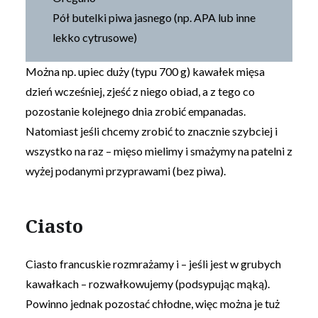
Pół butelki piwa jasnego (np. APA lub inne
lekko cytrusowe)
Można np. upiec duży (typu 700 g) kawałek mięsa
dzień wcześniej, zjeść z niego obiad, a z tego co
pozostanie kolejnego dnia zrobić empanadas.
Natomiast jeśli chcemy zrobić to znacznie szybciej i
wszystko na raz – mięso mielimy i smażymy na patelni z
wyżej podanymi przyprawami (bez piwa).
Ciasto
Ciasto francuskie rozmrażamy i – jeśli jest w grubych
kawałkach – rozwałkowujemy (podsypując mąką).
Powinno jednak pozostać chłodne, więc można je tuż