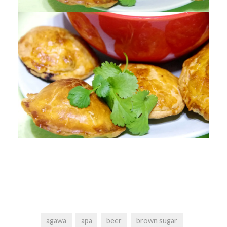
agawa
apa
beer
brown sugar