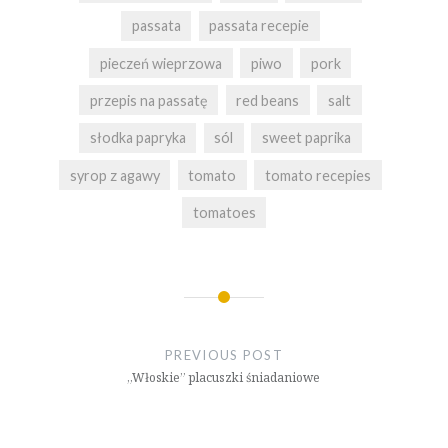
passata
passata recepie
pieczeń wieprzowa
piwo
pork
przepis na passatę
red beans
salt
słodka papryka
sól
sweet paprika
syrop z agawy
tomato
tomato recepies
tomatoes
Nawigacja
wpisu
PREVIOUS POST
„Włoskie” placuszki śniadaniowe