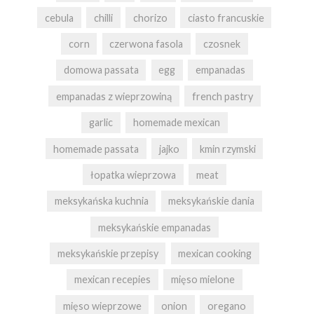
cebula
chilli
chorizo
ciasto francuskie
corn
czerwona fasola
czosnek
domowa passata
egg
empanadas
empanadas z wieprzowiną
french pastry
garlic
homemade mexican
homemade passata
jajko
kmin rzymski
łopatka wieprzowa
meat
meksykańska kuchnia
meksykańskie dania
meksykańskie empanadas
meksykańskie przepisy
mexican cooking
mexican recepies
mięso mielone
mięso wieprzowe
onion
oregano