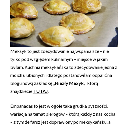
Meksyk to jest zdecydowanie najwspanialsze – nie
tylko pod względem kulinarnym – miejsce w jakim
byłam. Kuchnia meksykańska to zdecydowanie jedna z
moich ulubionych i dlatego postanowiłam odpalić na
blogu nową zakładkę „
Niezły Mexyk
„, którą
znajdziecie
TUTAJ
.
Empanadas to jest w ogóle taka grudka pyszności,
wariacja na temat pierogów – którą każdy z nas kocha
– z tym że farsz jest doprawiony po meksykańsku, a