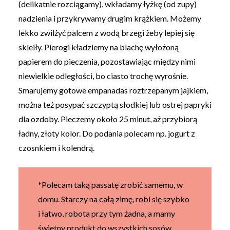
(delikatnie rozciągamy), wkładamy łyżkę (od zupy)
nadzienia i przykrywamy drugim krążkiem. Możemy
lekko zwilżyć palcem z wodą brzegi żeby lepiej się
skleiły. Pierogi kładziemy na blachę wyłożoną
papierem do pieczenia, pozostawiając między nimi
niewielkie odległości, bo ciasto trochę wyrośnie.
Smarujemy gotowe empanadas roztrzepanym jajkiem,
można też posypać szczyptą słodkiej lub ostrej papryki
dla ozdoby. Pieczemy około 25 minut, aż przybiorą
ładny, złoty kolor. Do podania polecam np. jogurt z
czosnkiem i kolendrą.
*Polecam taką passatę zrobić samemu, w
domu. Starczy na całą zimę, robi się szybko
i łatwo, robota przy tym żadna, a mamy
świetny produkt do wszystkich sosów,