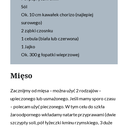
Sól
Ok. 10 cm kawałek chorizo (najlepiej
surowego)
2 ząbki czosnku
1 cebula (biała lub czerwona)
1 Jajko
Ok. 300 g łopatki wieprzowej
Mięso
Zacznijmy od mięsa – można użyć 2 rodzajów –
upieczonego lub usmażonego. Jeśli mamy sporo czasu
– polecam użyć pieczonego. W tym celu do szkła
żaroodpornego wkładamy natarte przyprawami (dwie
szczypty soli, pół łyżeczki kminu rzymskiego, 3 duże